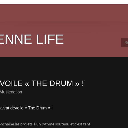
ENNE LIFE
VOILE « THE DRUM » !
Musicnation
nchaîne les projets à un rythme soutenu et c’est tant