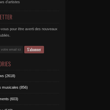
ews d'artistes
ETTER
vous pour être averti des nouveaux
publiés.
ORIES
ews (2618)
ts musicales (856)
ments (603)