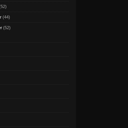
(52)
r
(44)
er
(52)