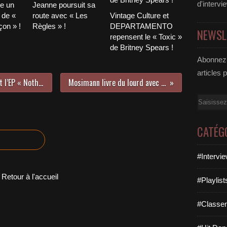
d'intervi
le un
Jeanne poursuit sa
 de «
route avec « Les
Vintage Culture et
on » !
Règles » !
DEPARTAMENTO
NEWSL
repensent le « Toxic »
de Britney Spears !
Abonnez-
articles 
Sheitan & The Pussy Magnets sort l’EP « Nothing To Be Said » !
Mosimann livre du lourd avec « Take It » !
Email
CATÉG
#Intervi
Retour à l'accueil
#Playlis
#Classe