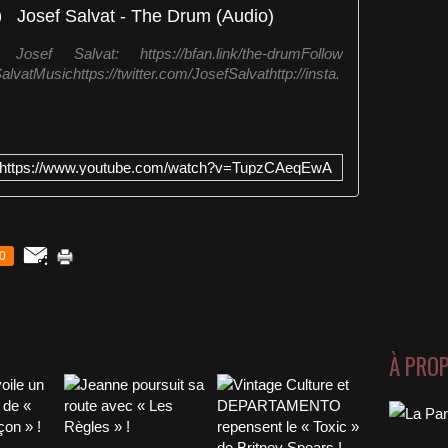
Josef Salvat - The Drum (Audio)
ef Salvat: https://bfan.link/the-drumFollow
lvatMusichttps://twitter.com/JosefSalvathttp://insta.
https://www.youtube.com/watch?v=TupzCAeqEwA
0
À PRO