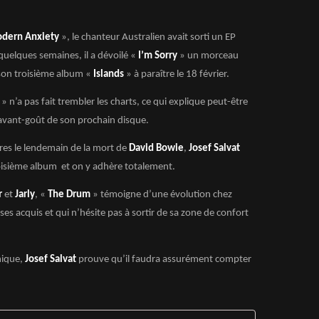
dern Anxiety
», le chanteur Australien avait sorti un EP
a quelques semaines, il a dévoilé «
I’m Sorry
» un morceau
 son troisième album «
Islands
» à paraître le 18 février.
y
» n’a pas fait trembler les charts, ce qui explique peut-être
avant-goût de son prochain disque.
dres le lendemain de la mort de
David Bowie
,
Josef Salvat
roisième album et on y adhère totalement.
r
et
Jarly
, «
The Drum
» témoigne d’une évolution chez
ses acquis et qui n’hésite pas à sortir de sa zone de confort
ique,
Josef Salvat
prouve qu’il faudra assurément compter