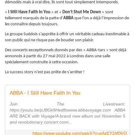
démodés mais à vrai dire, ils sont tout simplement intemporels.
«
I Still Have Faith In You
» et «
Don’t Shut Me Down
» sont
tellement marqués de la patte d’
ABBA
que l’on a déjà l’impression de
les connaître depuis toujours.
Le groupe Suédois s’apprête à offrir un véritable cadeau inestimable à
son public qui ne risque pas de bouder son plaisir.
Des concerts exceptionnels donnés par des « ABBA-tars » sont déjà
annoncés à partir du 27 mai 2022 à Londres dans une salle
spécialement construite à cette occasion.
La success story n’est pas prête de s’arrêter !
ABBA - I Still Have Faith In You
Join The Livestream:
https://youtu.be/pJBGk9Hed8owww.abbavoyage.com ABBA
ARE BACK with Voyage!A brand new album out November 5
and revolutionary concert comi...
https://www.youtube.com/watch?v=pAzEY1MfXrQ