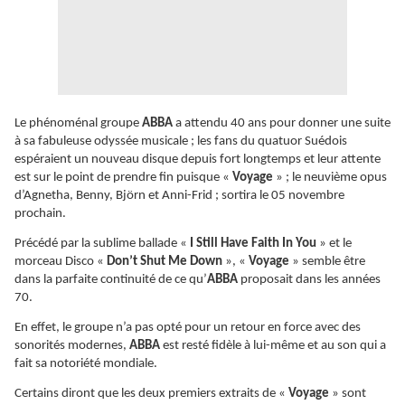
Le phénoménal groupe
ABBA
a attendu 40 ans pour donner une suite
à sa fabuleuse odyssée musicale ; les fans du quatuor Suédois
espéraient un nouveau disque depuis fort longtemps et leur attente
est sur le point de prendre fin puisque «
Voyage
» ; le neuvième opus
d’Agnetha, Benny, Björn et Anni-Frid ; sortira le 05 novembre
prochain.
Précédé par la sublime ballade «
I Still Have Faith In You
» et le
morceau Disco «
Don’t Shut Me Down
», «
Voyage
» semble être
dans la parfaite continuité de ce qu’
ABBA
proposait dans les années
70.
En effet, le groupe n’a pas opté pour un retour en force avec des
sonorités modernes,
ABBA
est resté fidèle à lui-même et au son qui a
fait sa notoriété mondiale.
Certains diront que les deux premiers extraits de «
Voyage
» sont