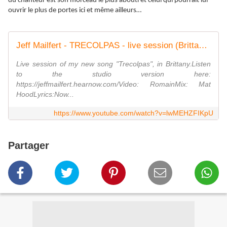
du chanteur est son morceau le plus abouti et celui qui pourrait lui
ouvrir le plus de portes ici et même ailleurs…
Jeff Mailfert - TRECOLPAS - live session (Brittany, France)
Live session of my new song "Trecolpas", in Brittany.Listen
to the studio version here:
https://jeffmailfert.hearnow.com/Video: RomainMix: Mat
HoodLyrics:Now...
https://www.youtube.com/watch?v=lwMEHZFIKpU
Partager