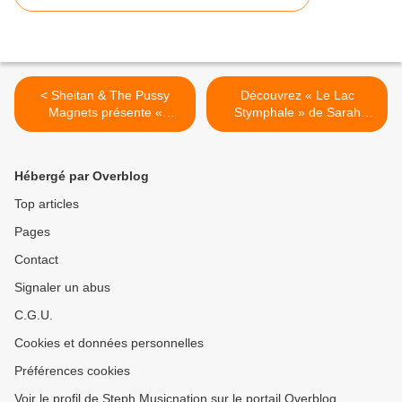
< Sheitan & The Pussy
Découvrez « Le Lac
Magnets présente «
Stymphale » de Sarah
Nothing To Be Said » !
Jeanne Ziegler ! >
Hébergé par Overblog
Top articles
Pages
Contact
Signaler un abus
C.G.U.
Cookies et données personnelles
Préférences cookies
Voir le profil de Steph Musicnation sur le portail Overblog