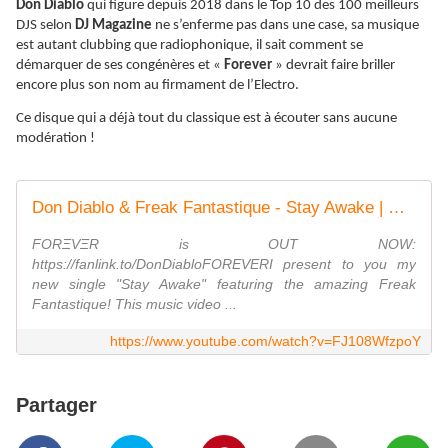
Don Diablo
qui figure depuis 2018 dans le Top 10 des 100 meilleurs
DJS selon
DJ Magazine
ne s’enferme pas dans une case, sa musique
est autant clubbing que radiophonique, il sait comment se
démarquer de ses congénères et «
Forever
» devrait faire briller
encore plus son nom au firmament de l’Electro.
Ce disque qui a déjà tout du classique est à écouter sans aucune
modération !
Don Diablo & Freak Fantastique - Stay Awake | Official Music Video
FORΞVΞR is OUT NOW:
https://fanlink.to/DonDiabloFOREVERI present to you my
new single "Stay Awake" featuring the amazing Freak
Fantastique! This music video ...
https://www.youtube.com/watch?v=FJ108WfzpoY
Partager