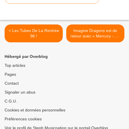
< Les Tubes De La Rentrée
Imagine Dragons est de
96 !
retour avec « Mercury - Act
I » ! >
Hébergé par Overblog
Top articles
Pages
Contact
Signaler un abus
C.G.U.
Cookies et données personnelles
Préférences cookies
Voir le profil de Steph Musicnation sur le portail Overblog