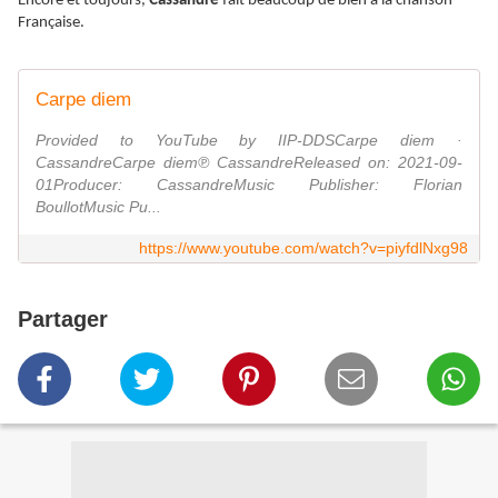
Encore et toujours,
Cassandre
fait beaucoup de bien à la chanson
Française.
Carpe diem
Provided to YouTube by IIP-DDSCarpe diem ·
CassandreCarpe diem℗ CassandreReleased on: 2021-09-
01Producer: CassandreMusic Publisher: Florian
BoullotMusic Pu...
https://www.youtube.com/watch?v=piyfdlNxg98
Partager