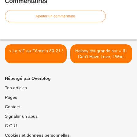
Commentaires
Ajouter un commentaire
< La V.F au Féminin 80-21 !
Halsey est grande sur « If I
Can’t Have Love, I Want
Power » ! >
Hébergé par Overblog
Top articles
Pages
Contact
Signaler un abus
C.G.U.
Cookies et données personnelles