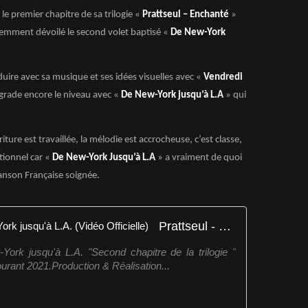
e premier chapitre de sa trilogie «
Prattseul – Enchanté
»
cemment dévoilé le second volet baptisé «
De New-York
éduire avec sa musique et ses idées visuelles avec «
Vendredi
pgrade encore le niveau avec «
De New-York jusqu’à L.A
» qui
riture est travaillée, la mélodie est accrocheuse, c’est classe,
tionnel car «
De New-York Jusqu’à L.A
» a vraiment de quoi
hanson Française soignée.
Prattseul - Chapitre II, De New-York jusqu'à L.A. (Vidéo Officielle)
-York jusqu'à L.A. "Second chapitre de la trilogie "
ourant 2021.Production & Réalisation...