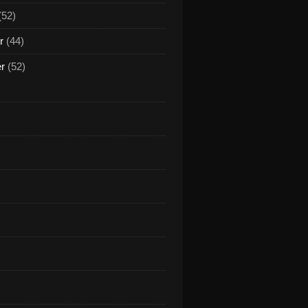
(52)
r
(44)
er
(52)