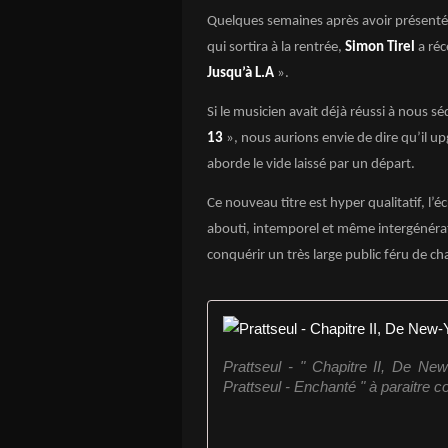
Quelques semaines après avoir présenté l
qui sortira à la rentrée,
Simon Tirel
a ré
Jusqu’à L.A
».
Si le musicien avait déjà réussi à nous s
13
», nous aurions envie de dire qu’il u
aborde le vide laissé par un départ.
Ce nouveau titre est hyper qualitatif, l’éc
abouti, intemporel et même intergénéra
conquérir un très large public féru de c
Prattseul - " Chapitre II, De New
Prattseul - Enchanté " à paraitre c