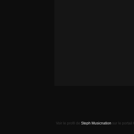
Voir le profil de
Steph Musicnation
sur le portail