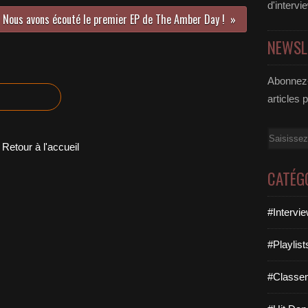
d'intervi
Nous avons écouté le premier EP de The Amber Day !
NEWSL
Abonnez-
articles 
Email
Retour à l'accueil
CATÉG
#Intervi
#Playlis
#Classe