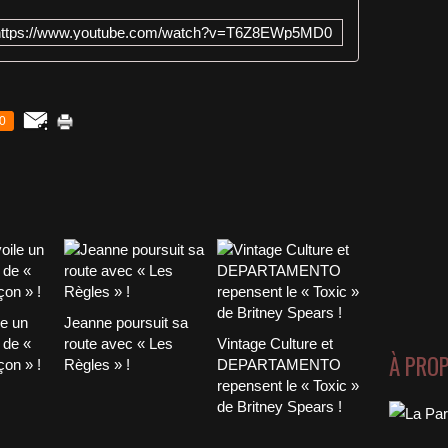
https://www.youtube.com/watch?v=T6Z8EWp5MD0
0
le un
Jeanne poursuit sa
 de «
route avec « Les
Vintage Culture et
À PRO
on » !
Règles » !
DEPARTAMENTO
repensent le « Toxic »
de Britney Spears !