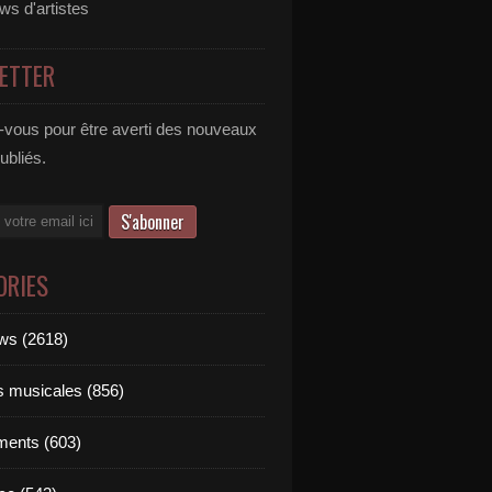
ews d'artistes
ETTER
vous pour être averti des nouveaux
publiés.
ORIES
ews (2618)
ts musicales (856)
ments (603)