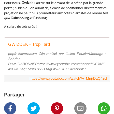
Pour nous,
Gwizdek
arrive sur le devant de la scène par la grande
porte ; si bien qu’on aurait déjà envie de positionner directement ce
projet on ne peut plus prometteur aux côtés d’artistes de renom tels
que
Gainsbourg
et
Bashung
.
A suivre de très près !
GWIZDEK - Trop Tard
popfr #alternative Clip réalisé par Julien PeultierMontage :
Sabrina
DuvalS'ABONNERhttps://www.youtube.com/channel/UCXNK
4xGwL7aqKMuBPY7TOXgGWIZDEKFacebook :...
https://www.youtube.com/watch?v=MnjrDaQ4zsI
Partager