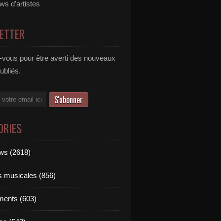
ews d'artistes
ETTER
vous pour être averti des nouveaux
publiés.
ORIES
ews (2618)
ts musicales (856)
ments (603)