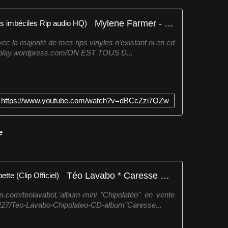
Mylene Farmer - On est tous des imbéciles Rip audio HQ)
c la majorité de mes rips vinyles n'existant ni en cd
ndedplay.wordpress.com/ON EST TOUS D...
https://www.youtube.com/watch?v=dBCcZzi7QZw
e
Téo Lavabo * Caresse ma Salopette (Clip Officiel)
m.com/teolavaboL'album-mini "Chipolatéo" en vente
6227/Teo-Lavabo-Chipolateo-CD-album"Caresse...