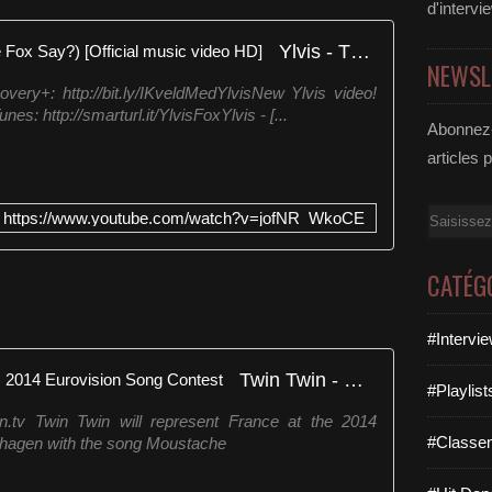
d'intervi
Ylvis - The Fox (What Does The Fox Say?) [Official music video HD]
NEWSL
very+: http://bit.ly/IKveldMedYlvisNew Ylvis video!
: http://smarturl.it/YlvisFoxYlvis - [...
Abonnez-
articles 
Email
https://www.youtube.com/watch?v=jofNR_WkoCE
CATÉG
#Intervi
Twin Twin - Moustache (France) 2014 Eurovision Song Contest
#Playlis
on.tv Twin Twin will represent France at the 2014
#Classe
nhagen with the song Moustache