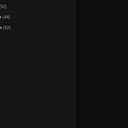
(52)
r
(44)
er
(52)