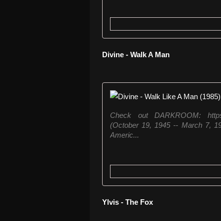
Divine - Walk A Man
Check out DARKROOM: https:/
(October 19, 1945 -- March 7, 1
Americ...
Ylvis - The Fox