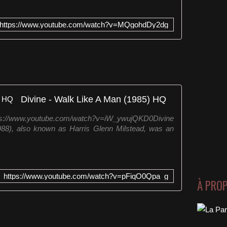
https://www.youtube.com/watch?v=MQgohdDy2dg
Divine - Walk Like A Man (1985) HQ
/www.youtube.com/watch?v=iW_ywujQKD0Divine
988), also known as Harris Glenn Milstead, was an
https://www.youtube.com/watch?v=pFiqO0Qpa_g
À PRO