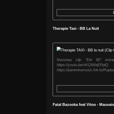
Therapie Taxi - BB La Nuit
Nouveau clip "Eté 90" extr
https://youtu.be/sKQ
https://panenkamusic.lnk.to/Ruptur
Fatal Bazooka feat Vitoo - Mauvai