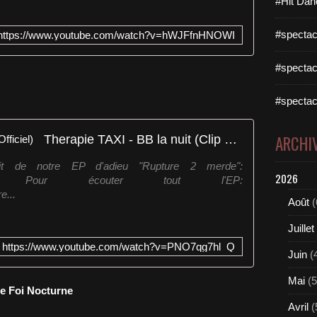
#Hit Dan
#spectac
https://www.youtube.com/watch?v=hWJFfnHNOWI
#spectac
#spectac
Therapie TAXI - BB la nuit (Clip Officiel)
ARCHI
ait de notre EP d'adieu "Rupture 2 merde":
2026
IWaEPplQ Pour écouter tout l'EP:
e...
Août
(
Juillet
https://www.youtube.com/watch?v=PNO7qg7hl_Q
Juin
(
Mai
(5
se Foi Nocturne
Avril
(