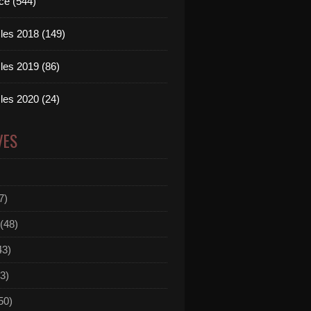
ce (544)
les 2018 (149)
les 2019 (86)
les 2020 (24)
VES
7)
(48)
43)
3)
50)