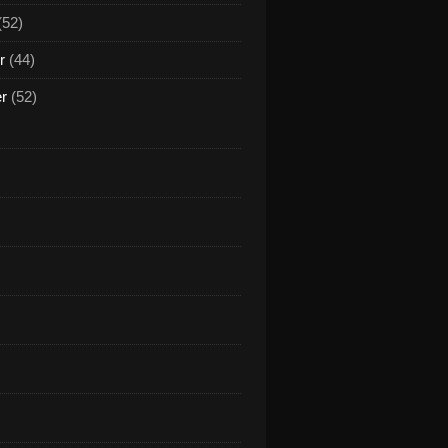
(52)
r
(44)
er
(52)