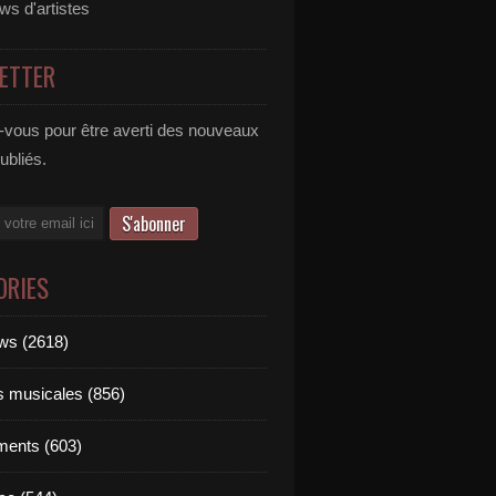
ews d'artistes
ETTER
vous pour être averti des nouveaux
publiés.
ORIES
ews (2618)
ts musicales (856)
ments (603)