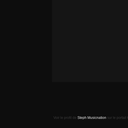
Voir le profil de
Steph Musicnation
sur le portail