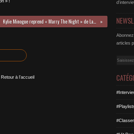
n » !
d'intervi
NEWSL
Kylie Minogue reprend « Marry The Night » de Lady Gaga !
Abonnez-
articles 
Email
CATÉG
Retour à l'accueil
#Intervi
#Playlis
#Classe