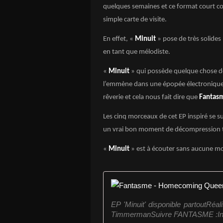
quelques semaines et ce format court 
simple carte de visite.
En effet, «
Minuit
» pose de très solides
en tant que mélodiste.
«
Minuit
» qui possède quelque chose de
l’emmène dans une épopée électronique,
rêverie et cela nous fait dire que
Fantas
Les cinq morceaux de cet EP inspiré se sui
un vrai bon moment de décompression t
«
Minuit
» est à écouter sans aucune m
EP 'Minuit' disponible partoutRéa
TimmermanSuivre FANTASME :Inst