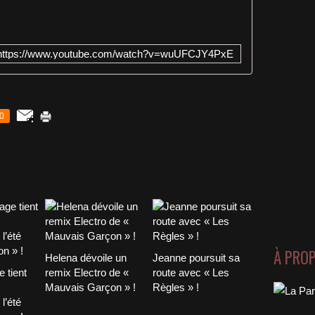
https://www.youtube.com/watch?v=wuUFCJY4PxE
0
À PRO
Helena dévoile un
Jeanne poursuit sa
 tient
remix Electro de «
route avec « Les
Mauvais Garçon » !
Règles » !
l’été