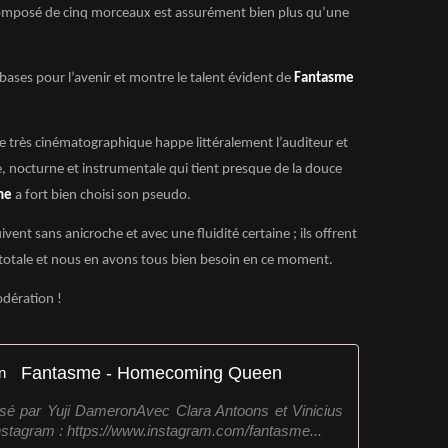
composé de cinq morceaux est assurément bien plus qu’une
 bases pour l’avenir et montre le talent évident de
Fantasme
 très cinématographique happe littéralement l’auditeur et
 nocturne et instrumentale qui tient presque de la douce
me
a fort bien choisi son pseudo.
vent sans anicroche et avec une fluidité certaine ; ils offrent
otale et nous en avons tous bien besoin en ce moment.
odération !
Fantasme - Homecoming Queen
lisé par Yuji DameronAvec Clara Antoons et Vinicius
agram : https://www.instagram.com/fantasme...