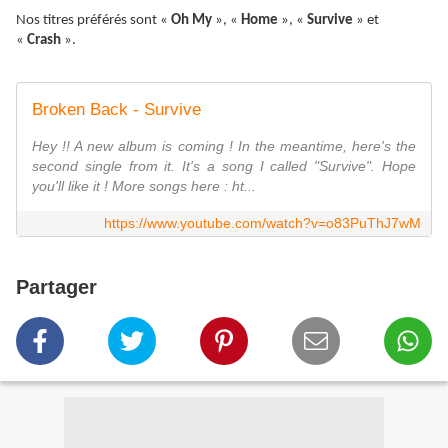
Nos titres préférés sont «
Oh My
», «
Home
», «
Survive
» et
«
Crash
».
Broken Back - Survive
Hey !! A new album is coming ! In the meantime, here's the
second single from it. It's a song I called "Survive". Hope
you'll like it ! More songs here : ht...
https://www.youtube.com/watch?v=o83PuThJ7wM
Partager