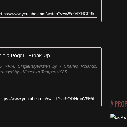
https://www.youtube.com/watch?v=W8c04XHCF8k
iela Poggi ‎- Break-Up
45 RPM, SingleItalyWritten by - Charles Rolando,
rranged by - Vincenzo Tempera1985
https://www.youtube.com/watch?v=5ODHmnV6F5I
À PRO