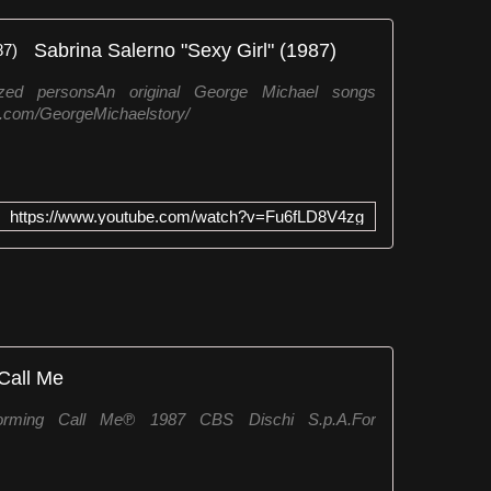
Sabrina Salerno "Sexy Girl" (1987)
rized personsAn original George Michael songs
ok.com/GeorgeMichaelstory/
https://www.youtube.com/watch?v=Fu6fLD8V4zg
Call Me
orming Call Me℗ 1987 CBS Dischi S.p.A.For