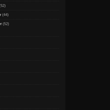
(52)
r
(44)
er
(52)