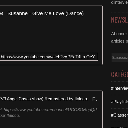
d'intervi
Susanne - Give Me Love (Dance)
NEWSL
Abonnez-
articles 
Email
https://www.youtube.com/watch?v=PEaT4Ln-OeY
CATÉG
#Intervi
Fun Fun - Color my love (1985 TV3 Angel Casas show) Remastered by Italoco.
#Playlis
t https://www.youtube.com/channel/UCO8ORepQd-
#Classe
r Italoco.