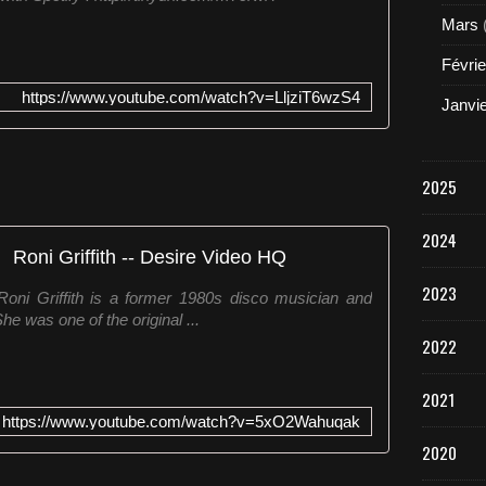
Mars
Févrie
https://www.youtube.com/watch?v=LljziT6wzS4
Janvi
2025
2024
Roni Griffith -- Desire Video HQ
2023
::Roni Griffith is a former 1980s disco musician and
e was one of the original ...
2022
2021
https://www.youtube.com/watch?v=5xO2Wahuqak
2020