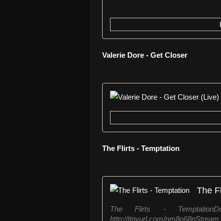
Valerie Dore - Get Closer
The Flirts - Temptation
The Fl
The Flirts - TemptationD
http://tinyurl.com/nm8o68nStream w