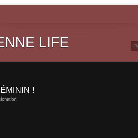
ENNE LIFE
ÉMININ !
icnation