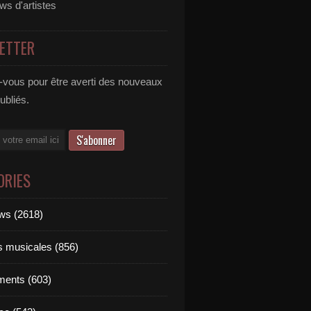
ews d'artistes
ETTER
vous pour être averti des nouveaux
publiés.
ORIES
ews (2618)
ts musicales (856)
ments (603)