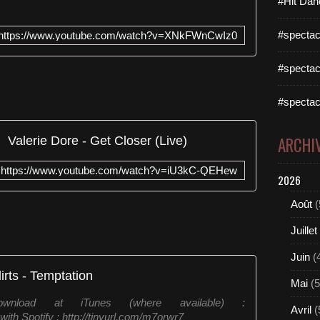
#Hit Dan
#spectac
https://www.youtube.com/watch?v=XNkFWnCwIz0
#spectac
#spectac
Valerie Dore - Get Closer (Live)
ARCHI
https://www.youtube.com/watch?v=iU3kC-QEHew
2026
Août
(
Juillet
Juin
(
irts - Temptation
Mai
(5
ownload at iTunes (where available) :
Avril
(
ith Spotify : http://tinyurl.com/m7orwr7