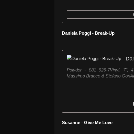
Daniela Poggi - Break-Up
Dan
Polydor ‎- 881 926-7Vinyl, 7", 
Massimo Bracco & Stefano GoriA
Susanne - Give Me Love