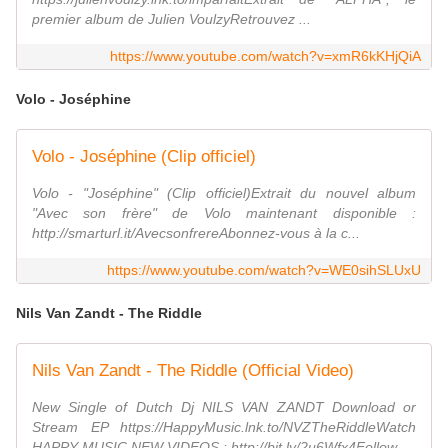
premier album de Julien VoulzyRetrouvez ...
https://www.youtube.com/watch?v=xmR6kKHjQiA
Volo - Joséphine
Volo - Joséphine (Clip officiel)
Volo - "Joséphine" (Clip officiel)Extrait du nouvel album
"Avec son frère" de Volo maintenant disponible :
http://smarturl.it/AvecsonfrereAbonnez-vous à la c...
https://www.youtube.com/watch?v=WE0sihSLUxU
Nils Van Zandt - The Riddle
Nils Van Zandt - The Riddle (Official Video)
New Single of Dutch Dj NILS VAN ZANDT Download or
Stream EP https://HappyMusic.lnk.to/NVZTheRiddleWatch
HAPPY MUSIC NEW VIDEOS : http://bit.ly/2u6Wfx4Follow...