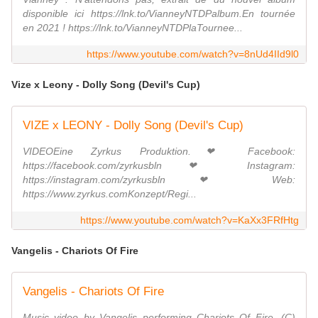
disponible ici https://lnk.to/VianneyNTDPalbum.En tournée
en 2021 ! https://lnk.to/VianneyNTDPlaTournee...
https://www.youtube.com/watch?v=8nUd4IId9l0
Vize x Leony - Dolly Song (Devil's Cup)
VIZE x LEONY - Dolly Song (Devil's Cup)
VIDEOEine Zyrkus Produktion.❤ Facebook:
https://facebook.com/zyrkusbln ❤ Instagram:
https://instagram.com/zyrkusbln ❤ Web:
https://www.zyrkus.comKonzept/Regi...
https://www.youtube.com/watch?v=KaXx3FRfHtg
Vangelis - Chariots Of Fire
Vangelis - Chariots Of Fire
Music video by Vangelis performing Chariots Of Fire. (C)