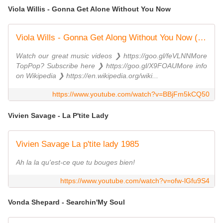
Viola Willis - Gonna Get Alone Without You Now
Viola Wills - Gonna Get Along Without You Now (Alternate Version) * TopPop
Watch our great music videos ❯ https://goo.gl/feVLNNMore
TopPop? Subscribe here ❯ https://goo.gl/X9FOAUMore info
on Wikipedia ❯ https://en.wikipedia.org/wiki...
https://www.youtube.com/watch?v=BBjFm5kCQ50
Vivien Savage - La P'tite Lady
Vivien Savage La p'tite lady 1985
Ah la la qu'est-ce que tu bouges bien!
https://www.youtube.com/watch?v=ofw-lGfu9S4
Vonda Shepard - Searchin'My Soul