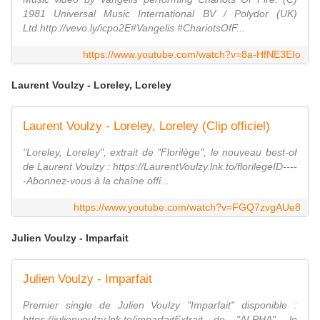
1981 Universal Music International BV / Polydor (UK)
Ltd.http://vevo.ly/icpo2E#Vangelis #ChariotsOfF...
https://www.youtube.com/watch?v=8a-HfNE3EIo
Laurent Voulzy - Loreley, Loreley
Laurent Voulzy - Loreley, Loreley (Clip officiel)
"Loreley, Loreley", extrait de "Florilège", le nouveau best-of
de Laurent Voulzy : https://LaurentVoulzy.lnk.to/florilegeID----
-Abonnez-vous à la chaîne offi...
https://www.youtube.com/watch?v=FGQ7zvgAUe8
Julien Voulzy - Imparfait
Julien Voulzy - Imparfait
Premier single de Julien Voulzy "Imparfait" disponible :
https://julienvoulzy.lnk.to/imparfaitExtrait de "ALPHA", le