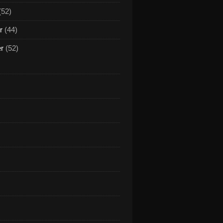
(52)
r
(44)
er
(52)