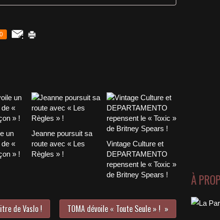
0
le un
Jeanne poursuit sa
 de «
route avec « Les
Vintage Culture et
on » !
Règles » !
DEPARTAMENTO
repensent le « Toxic »
de Britney Spears !
À PRO
tre de Vaslo !
TOMA dévoile « Toute Seule » !