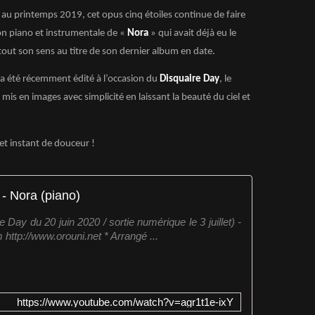
i au printemps 2019, cet opus cinq étoiles continue de faire
ion piano et instrumentale de «
Nora
» qui avait déjà eu le
out son sens au titre de son dernier album en date.
 a été récemment édité à l’occasion du
Disquaire Day
, le
 mis en images avec simplicité en laissant la beauté du ciel et
et instant de douceur !
 - Nora (piano)
e Day du 20 juin 2020 / sortie numérique le 3 juillet) -
ttp://www.orouni.net * Arrangé ...
https://www.youtube.com/watch?v=agr1t1e-ixY