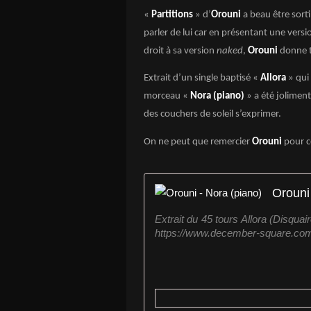
«
Partitions
» d’
Orouni
a beau être sort
parler de lui car en présentant une vers
droit à sa version
naked
,
Orouni
donne t
Extrait d’un single baptisé «
Allora
» qui
morceau «
Nora (piano)
» a été joliment
des couchers de soleil s’exprimer.
On ne peut que remercier
Orouni
pour c
Orouni
Extrait du 45 tours Allora (Disquair
https://www.december-square.com h