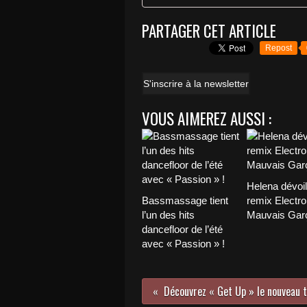
PARTAGER CET ARTICLE
Repost
S'inscrire à la newsletter
VOUS AIMEREZ AUSSI :
Helena dévoi
Bassmassage tient
remix Electro
l’un des hits
Mauvais Garç
dancefloor de l’été
avec « Passion » !
Découvrez « Get Up » le nouveau ti