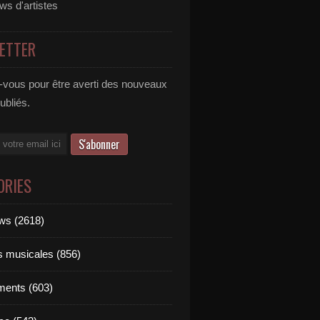
ews d'artistes
ETTER
vous pour être averti des nouveaux
publiés.
ORIES
ews (2618)
ts musicales (856)
ments (603)