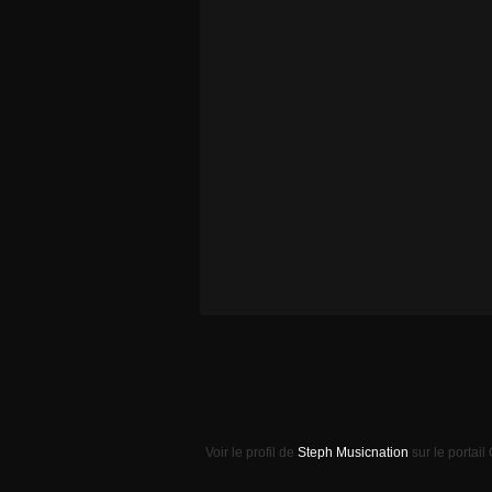
Voir le profil de
Steph Musicnation
sur le portail