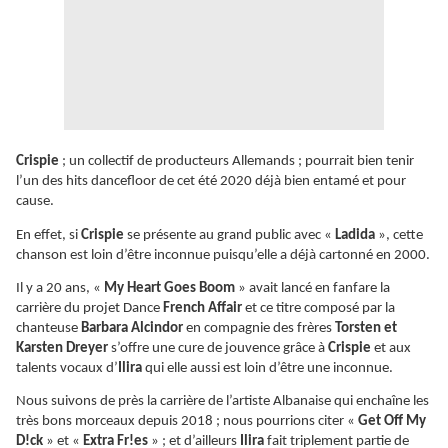
Crispie
; un collectif de producteurs Allemands ; pourrait bien tenir
l’un des hits dancefloor de cet été 2020 déjà bien entamé et pour
cause.
En effet, si
Crispie
se présente au grand public avec «
Ladida
», cette
chanson est loin d’être inconnue puisqu’elle a déjà cartonné en 2000.
Il y a 20 ans, «
My Heart Goes Boom
» avait lancé en fanfare la
carrière du projet Dance
French Affair
et ce titre composé par la
chanteuse
Barbara Alcindor
en compagnie des frères
Torsten et
Karsten Dreyer
s’offre une cure de jouvence grâce à
Crispie
et aux
talents vocaux d’
Ilira
qui elle aussi est loin d’être une inconnue.
Nous suivons de près la carrière de l’artiste Albanaise qui enchaîne les
très bons morceaux depuis 2018 ; nous pourrions citer «
Get Off My
D!ck
» et «
Extra Fr!es
» ; et d’ailleurs
Ilira
fait triplement partie de