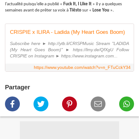
l’actualité puisqu’elle a publié «
Fuck It, I Like It
» il y a quelques
semaines avant de prêter sa voix à
Tiësto
sur «
Lose You
».
CRISPIE x ILIRA - Ladida (My Heart Goes Boom)
Subscribe here ► http://ytb.li/CRISPMusic Stream "LADIDA
(My Heart Goes Boom)" ► https://lmy.de/QfXgU Follow
CRISPIE on Instagram ► https://www.instagram.com...
https://www.youtube.com/watch?v=n_FTuCckY34
Partager