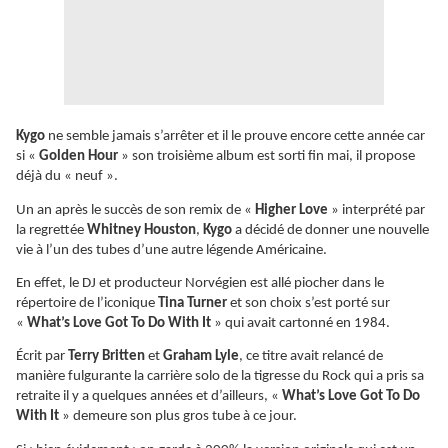
Kygo
ne semble jamais s’arrêter et il le prouve encore cette année car
si «
Golden Hour
» son troisième album est sorti fin mai, il propose
déjà du « neuf ».
Un an après le succès de son remix de «
Higher Love
» interprété par
la regrettée
Whitney Houston
,
Kygo
a décidé de donner une nouvelle
vie à l’un des tubes d’une autre légende Américaine.
En effet, le DJ et producteur Norvégien est allé piocher dans le
répertoire de l’iconique
Tina Turner
et son choix s’est porté sur
«
What’s Love Got To Do With It
» qui avait cartonné en 1984.
Écrit par
Terry Britten
et
Graham Lyle
, ce titre avait relancé de
manière fulgurante la carrière solo de la tigresse du Rock qui a pris sa
retraite il y a quelques années et d’ailleurs, «
What’s Love Got To Do
With It
» demeure son plus gros tube à ce jour.