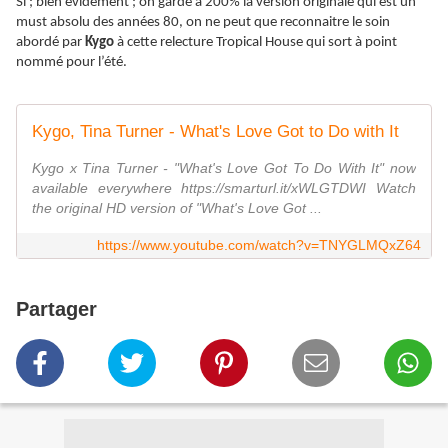
Si ; bien évidement ; on garde à 200% la version originale qui est un
must absolu des années 80, on ne peut que reconnaitre le soin
abordé par
Kygo
à cette relecture Tropical House qui sort à point
nommé pour l’été.
Kygo, Tina Turner - What's Love Got to Do with It
Kygo x Tina Turner - "What's Love Got To Do With It" now
available everywhere https://smarturl.it/xWLGTDWI Watch
the original HD version of "What's Love Got ...
https://www.youtube.com/watch?v=TNYGLMQxZ64
Partager