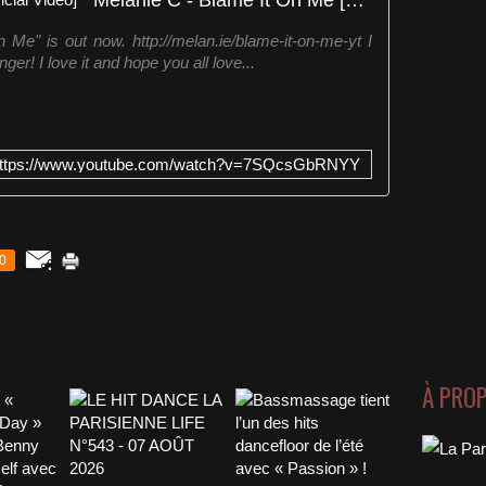
Me" is out now. http://melan.ie/blame-it-on-me-yt I
nger! I love it and hope you all love...
ttps://www.youtube.com/watch?v=7SQcsGbRNYY
0
À PRO