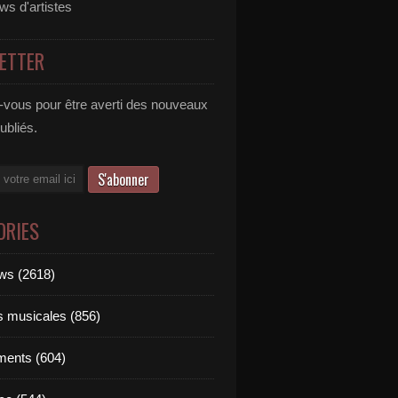
ews d'artistes
ETTER
vous pour être averti des nouveaux
publiés.
ORIES
ews (2618)
ts musicales (856)
ments (604)