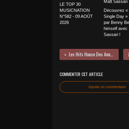
LE TOP 30
MUSICNATION
Découvrez «
N°582 - 09 AOÛT
Single Day »
2026
par Benny Be
himself avec
Sassari !
Les Hits House Des Années 2000 !
COMMENTER CET ARTICLE
Ajouter un commentaire