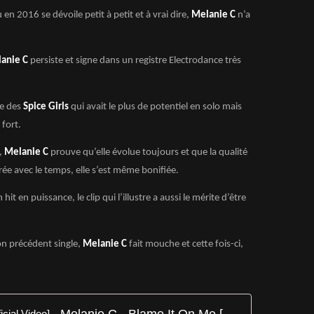
 en 2016 se dévoile petit à petit et à vrai dire,
Melanie C
n’a
anie C
persiste et signe dans un registre Electrodance très
le des
Spice Girls
qui avait le plus de potentiel en solo mais
 fort.
,
Melanie C
prouve qu’elle évolue toujours et que la qualité
rée avec le temps, elle s’est même bonifiée.
it en puissance, le clip qui l’illustre a aussi le mérite d’être
on précédent single,
Melanie C
fait mouche et cette fois-ci,
Melanie C - Blame It On Me [Official Video]