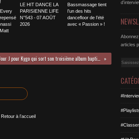
d'intervi
LE HIT DANCE LA
Bassmassage tient
 Every
PARISIENNE LIFE
l’un des hits
 repensé
N°543 - 07 AOÛT
dancefloor de l’été
NEWSL
nassi
2026
avec « Passion » !
 Matt
Abonnez-
articles 
Jour J pour Kygo qui sort son troisième album baptisé « Golden Hour » !
Email
CATÉG
#Intervi
#Playlis
Retour à l'accueil
#Classe