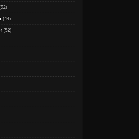
(52)
r
(44)
er
(52)