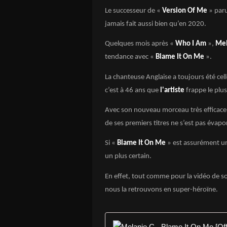
Le successeur de «
Version Of Me
» paru
jamais fait aussi bien qu’en 2020.
Quelques mois après «
Who I Am
»,
Mel
tendance avec «
Blame It On Me
».
La chanteuse Anglaise a toujours été cel
c’est à 46 ans que
l'artiste
frappe le plus
Avec son nouveau morceau très efficace
de ses premiers titres ne s’est pas évapo
Si «
Blame It On Me
» est assurément un h
un plus certain.
En effet, tout comme pour la vidéo de s
nous la retrouvons en super-héroïne.