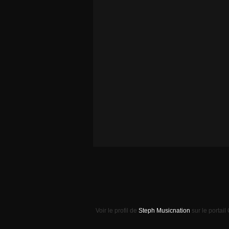
Voir le profil de
Steph Musicnation
sur le portail