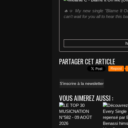
🔥🤜 My new single "Blame It On 
can't wait for you all to hear this ba
h
PARTAGER CET ARTICLE
Repost
S'inscrire à la newsletter
VOUS AIMEREZ AUSSI :