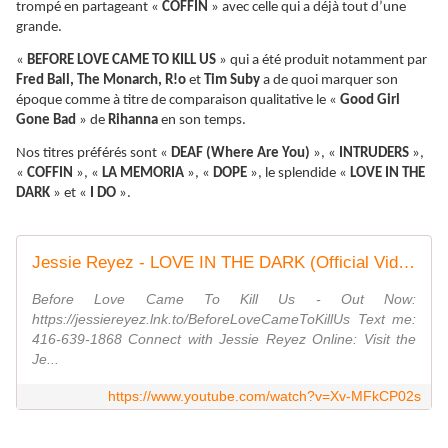
trompé en partageant «
COFFIN
» avec celle qui a déjà tout d’une
grande.
«
BEFORE LOVE CAME TO KILL US
» qui a été produit notamment par
Fred Ball, The Monarch, R!o
et
Tim Suby
a de quoi marquer son
époque comme à titre de comparaison qualitative le «
Good Girl
Gone Bad
» de
Rihanna
en son temps.
Nos titres préférés sont «
DEAF (Where Are You)
», «
INTRUDERS
»,
«
COFFIN
», «
LA MEMORIA
», «
DOPE
», le splendide «
LOVE IN THE
DARK
» et «
I DO
».
Jessie Reyez - LOVE IN THE DARK (Official Video)
Before Love Came To Kill Us - Out Now:
https://jessiereyez.lnk.to/BeforeLoveCameToKillUs Text me:
416-639-1868 Connect with Jessie Reyez Online: Visit the
Je...
https://www.youtube.com/watch?v=Xv-MFkCP02s