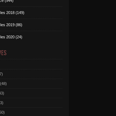
ce (544)
les 2018 (149)
les 2019 (86)
les 2020 (24)
VES
7)
(48)
43)
3)
50)