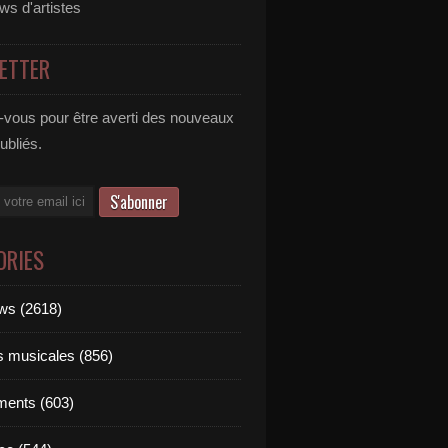
ews d'artistes
ETTER
vous pour être averti des nouveaux
publiés.
ORIES
ews (2618)
ts musicales (856)
ments (603)