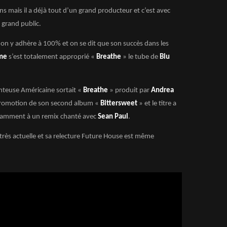
ns mais il a déjà tout d’un grand producteur et c’est avec
u grand public.
 on y adhère à 100% et on se dit que son succès dans les
me
s’est totalement approprié «
Breathe
» le tube de
Blu
anteuse Américaine sortait «
Breathe
» produit par
Andrea
 promotion de son second album «
Bittersweet
» et le titre a
tamment à un remix chanté avec
Sean Paul
.
rès actuelle et sa relecture Future House est même