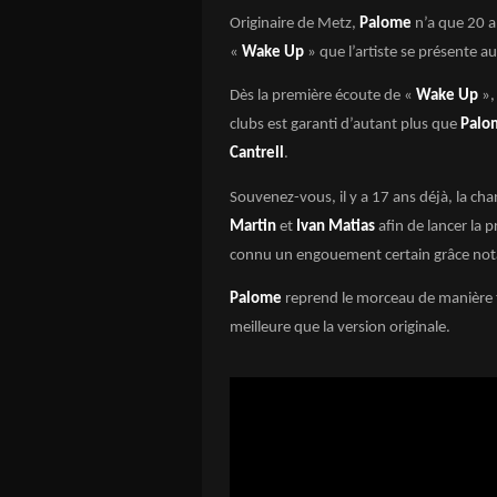
Originaire de Metz,
Palome
n’a que 20 a
«
Wake Up
» que l’artiste se présente a
Dès la première écoute de «
Wake Up
»,
clubs est garanti d’autant plus que
Palo
Cantrell
.
Souvenez-vous, il y a 17 ans déjà, la ch
Martin
et
Ivan Matias
afin de lancer la
connu un engouement certain grâce no
Palome
reprend le morceau de manière t
meilleure que la version originale.