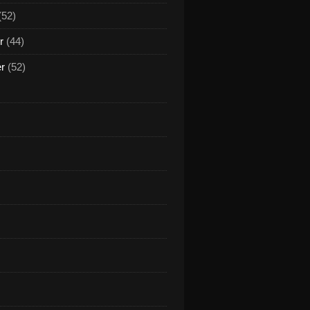
(52)
r
(44)
er
(52)