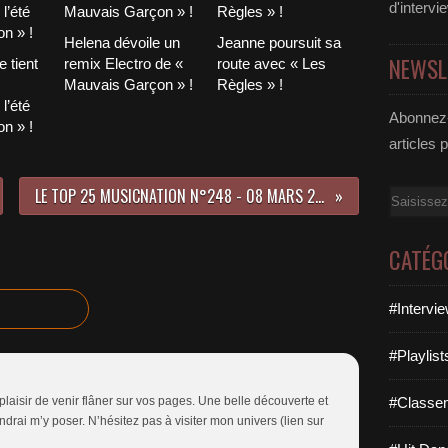
d'intervi
Helena dévoile un
Jeanne poursuit sa
NEWSL
 tient
remix Electro de «
route avec « Les
Mauvais Garçon » !
Règles » !
l’été
Abonnez-
n » !
articles 
LE TOP 25 MUSICNATION N°248 - 08 MARS 2020
Email
CATÉG
#Intervi
#Playlis
laisir de venir flâner sur vos pages. Une belle découverte et
#Classe
endrai m’y poser. N’hésitez pas à visiter mon univers (lien sur