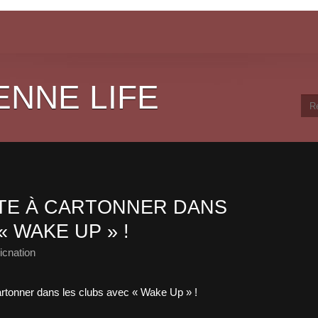
ENNE LIFE
TE À CARTONNER DANS
« WAKE UP » !
cnation