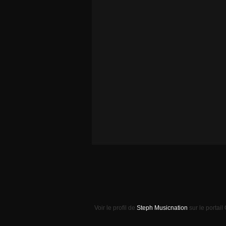
Voir le profil de
Steph Musicnation
sur le portail