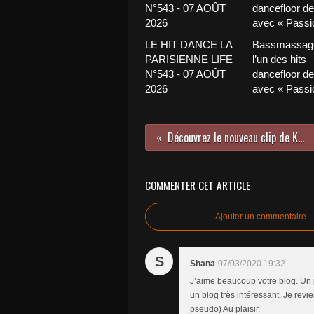
LE HIT DANCE LA
Bassmassage
PARISIENNE LIFE
l’un des hits
N°543 - 07 AOÛT
dancefloor de 
2026
avec « Passio
Découvrez le nouveau clip de KIZ !
COMMENTER CET ARTICLE
Ajouter un commentaire
S
Shana
07/03/2020 19:32
J’aime beaucoup votre blog. Un p
un blog très intéressant. Je revi
pseudo) Au plaisir.