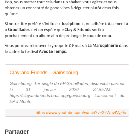
Pop, vous mettez tout cela dans un shaker, vous agitez et vous
obtenez un concentré de good vibes à déguster plutôt deux fois
qu’une.
Si notre titre préféré s’intitule «
Joséphine
», on adhère totalement à
«
Grouillades
» et on espère que
Clay & Friends
sortira
prochainement un album afin de prolonger le coup de cœur.
Vous pourrez retrouver le groupe le 09 mars à
La Maroquinerie
dans
le cadre du festival
Avec Le Temps
.
Clay and Friends - Gainsbourg
Gainsbourg, 1er single du EP Grouillades, disponible partout
le 31 janvier 2020. STREAM :
https://clayandfriends.bruit.app/gainsbourg Lancement du
EP à Montr...
https://www.youtube.com/watch?v=2zWnvIVyj0s
Partager