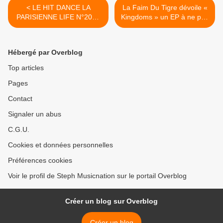
< LE HIT DANCE LA
La Faim Du Tigre dévoile «
PARISIENNE LIFE N°204 -
Kingdoms » un EP à ne pas
07 FEVRIER 2020
manquer ! >
Hébergé par Overblog
Top articles
Pages
Contact
Signaler un abus
C.G.U.
Cookies et données personnelles
Préférences cookies
Voir le profil de Steph Musicnation sur le portail Overblog
Créer un blog sur Overblog
Créer un blog