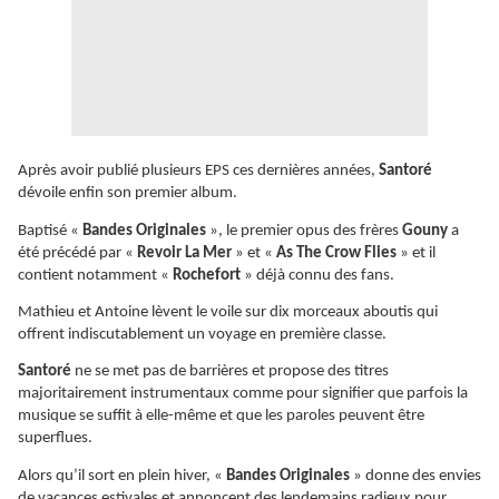
Après avoir publié plusieurs EPS ces dernières années,
Santoré
dévoile enfin son premier album.
Baptisé «
Bandes Originales
», le premier opus des frères
Gouny
a
été précédé par «
Revoir La Mer
» et «
As The Crow Flies
» et il
contient notamment «
Rochefort
» déjà connu des fans.
Mathieu et Antoine lèvent le voile sur dix morceaux aboutis qui
offrent indiscutablement un voyage en première classe.
Santoré
ne se met pas de barrières et propose des titres
majoritairement instrumentaux comme pour signifier que parfois la
musique se suffit à elle-même et que les paroles peuvent être
superflues.
Alors qu’il sort en plein hiver, «
Bandes Originales
» donne des envies
de vacances estivales et annoncent des lendemains radieux pour