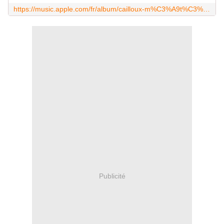
https://music.apple.com/fr/album/cailloux-m%C3%A9t%C3%A9ores/1488610780
Publicité