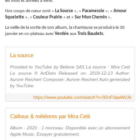
les mois et années à venir.
Nos coups de cœur sont «
La Source
», «
Paramessie
», «
Amour
Squelette
», «
Couleur Prairie
» et «
Sur Mon Chemin
».
La veille de la sortie de son album, la chanteuse se produira le 30
janvier en co-plateau avec
Verdée
aux
Trois Baudets
.
La source
Provided to YouTube by Believe SAS La source · Mira Cetii
La source ℗ ArtDisto Released on: 2019-12-13 Author:
Aurore Reichert Composer: Aurore Reichert Auto-generated
by YouTube.
https://www.youtube.com/watch?v=92nPJqwWz3k
‎Cailloux & météores par Mira Cetii
‎Album · 2020 · 1 morceau. Disponible avec un abonnement
Apple Music. Essayer gratuitement.