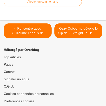
Ajouter un commentaire
< Rencontre avec
Ozzy Osbourne dévoile le
Guillaume Ledoux de
clip de « Straight To Hell » !
Blankass à l’occasion de la
>
sortie du nouvel album du
groupe !
Hébergé par Overblog
Top articles
Pages
Contact
Signaler un abus
C.G.U.
Cookies et données personnelles
Préférences cookies