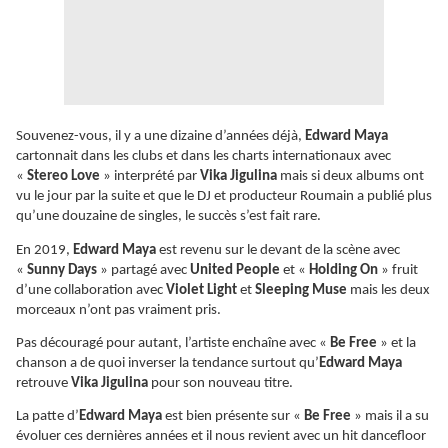
Souvenez-vous, il y a une dizaine d’années déjà,
Edward Maya
cartonnait dans les clubs et dans les charts internationaux avec
«
Stereo Love
» interprété par
Vika Jigulina
mais si deux albums ont
vu le jour par la suite et que le DJ et producteur Roumain a publié plus
qu’une douzaine de singles, le succès s’est fait rare.
En 2019,
Edward Maya
est revenu sur le devant de la scène avec
«
Sunny Days
» partagé avec
United People
et «
Holding On
» fruit
d’une collaboration avec
Violet Light
et
Sleeping Muse
mais les deux
morceaux n’ont pas vraiment pris.
Pas découragé pour autant, l’artiste enchaîne avec «
Be Free
» et la
chanson a de quoi inverser la tendance surtout qu’
Edward Maya
retrouve
Vika Jigulina
pour son nouveau titre.
La patte d’
Edward Maya
est bien présente sur «
Be Free
» mais il a su
évoluer ces dernières années et il nous revient avec un hit dancefloor