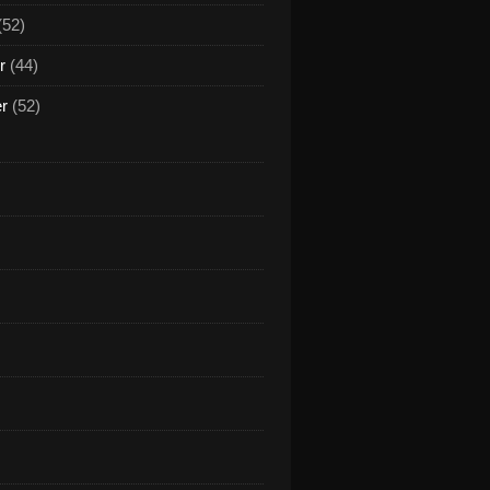
(52)
r
(44)
er
(52)