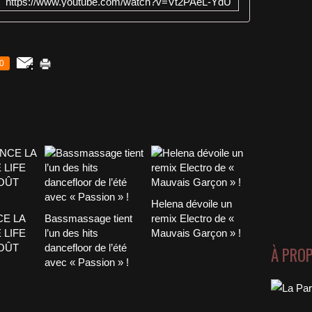
https://www.youtube.com/watch?v=Vt2PAeL-YdU
0
Helena dévoile un
CE LA
Bassmassage tient
remix Electro de «
 LIFE
l’un des hits
Mauvais Garçon » !
AOÛT
dancefloor de l’été
À PRO
avec « Passion » !