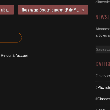
d'intervi
Liam Payne sort enfin son premier album solo !
Nous avons écouté le nouvel EP de Mad Trip !
NEWSL
Abonnez-
articles 
Email
Retour à l'accueil
CATÉG
#Intervi
#Playlis
#Classe