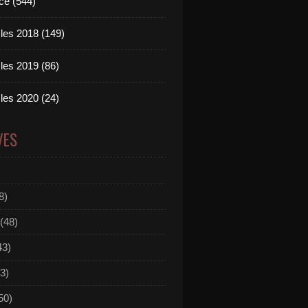
ce (544)
les 2018 (149)
les 2019 (86)
les 2020 (24)
VES
8)
(48)
43)
3)
50)