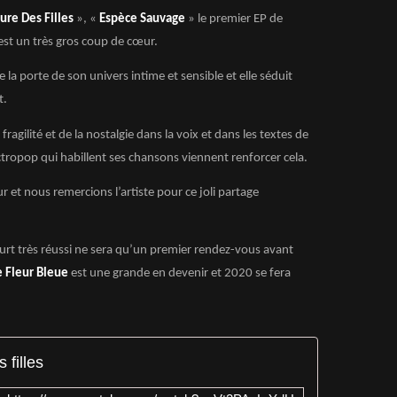
ure Des Filles
», «
Espèce Sauvage
» le premier EP de
’est un très gros coup de cœur.
e la porte de son univers intime et sensible et elle séduit
t.
ragilité et de la nostalgie dans la voix et dans les textes de
ctropop qui habillent ses chansons viennent renforcer cela.
r et nous remercions l’artiste pour ce joli partage
rt très réussi ne sera qu’un premier rendez-vous avant
e Fleur Bleue
est une grande en devenir et 2020 se fera
 filles