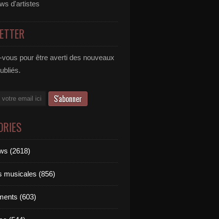
ews d'artistes
ETTER
vous pour être averti des nouveaux
publiés.
ORIES
ews (2618)
ts musicales (856)
ments (603)