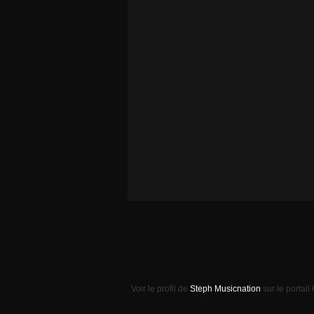
Voir le profil de
Steph Musicnation
sur le portail