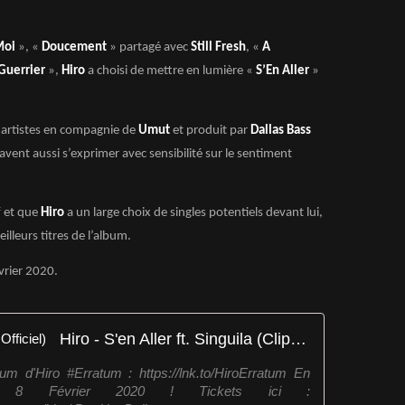
Moi
», «
Doucement
» partagé avec
Still Fresh
, «
A
Guerrier
»,
Hiro
a choisi de mettre en lumière «
S’En Aller
»
ux artistes en compagnie de
Umut
et produit par
Dallas Bass
ent aussi s’exprimer avec sensibilité sur le sentiment
f et que
Hiro
a un large choix de singles potentiels devant lui,
lleurs titres de l’album.
vrier 2020.
Hiro - S'en Aller ft. Singuila (Clip Officiel)
bum d'Hiro #Erratum : https://lnk.to/HiroErratum En
le 8 Février 2020 ! Tickets ici :