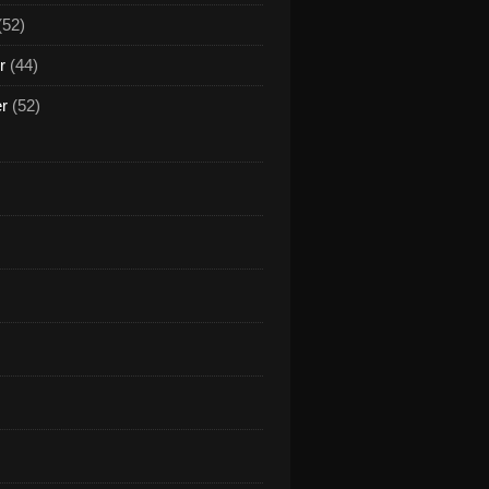
(52)
r
(44)
er
(52)