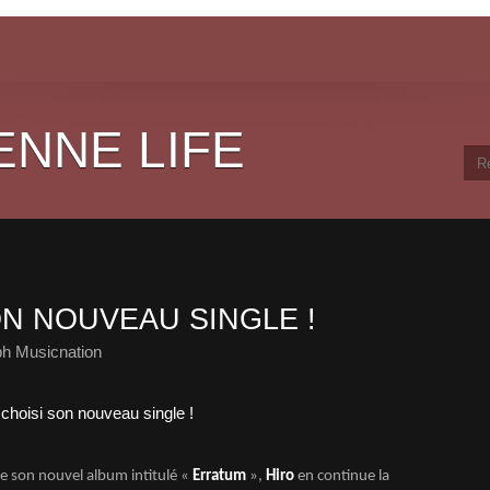
ENNE LIFE
ON NOUVEAU SINGLE !
ph Musicnation
de son nouvel album intitulé «
Erratum
»,
Hiro
en continue la