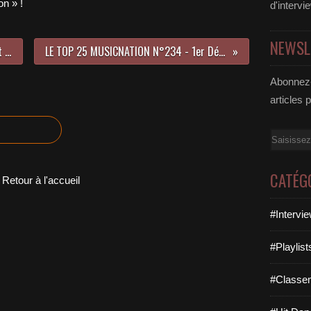
n » !
d'intervi
NEWSL
Le nouvel album de Livingstone est disponible !
LE TOP 25 MUSICNATION N°234 - 1er Décembre 2019
Abonnez-
articles 
Email
CATÉG
Retour à l'accueil
#Intervi
#Playlis
#Classe