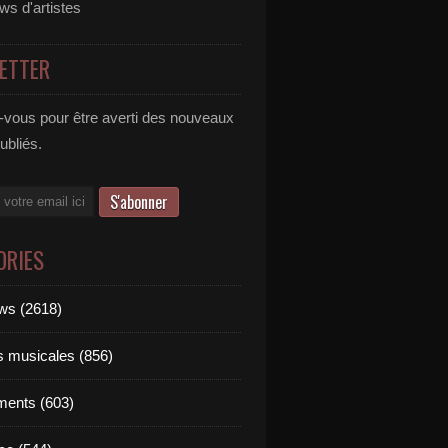
ews d'artistes
ETTER
vous pour être averti des nouveaux
publiés.
ORIES
ews (2618)
ts musicales (856)
ments (603)