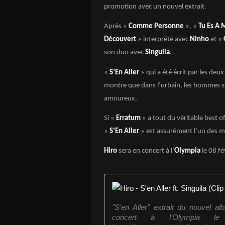
promotion avec un nouvel extrait.
Après «
Comme Personne
», «
Tu Es A 
Découvert
» interprété avec
Ninho
et «
son duo avec
Singuila
.
«
S’En Aller
» qui a été écrit par les de
montre que dans l’urbain, les hommes sav
amoureux.
Si «
Erratum
» a tout du véritable best o
«
S’En Aller
» est assurément l’un des mei
Hiro
sera en concert à l’
Olympia
le 08 fé
"S'en Aller" extrait du nouvel al
concert à l'Olympia 