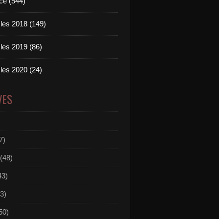
ce (544)
les 2018 (149)
les 2019 (86)
les 2020 (24)
VES
7)
(48)
43)
3)
50)