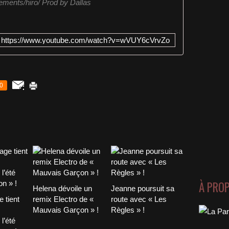
ements/hiro/ Prod by Dallas
https://www.youtube.com/watch?v=wVUY6cVrvZo
0
À PRO
Helena dévoile un
Jeanne poursuit sa
 tient
remix Electro de «
route avec « Les
Mauvais Garçon » !
Règles » !
l’été