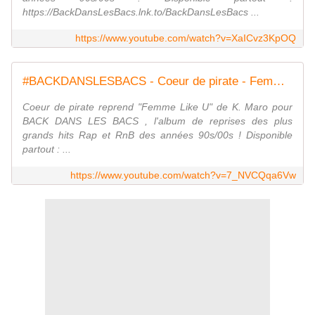
https://BackDansLesBacs.lnk.to/BackDansLesBacs ...
https://www.youtube.com/watch?v=XaICvz3KpOQ
#BACKDANSLESBACS - Coeur de pirate - Femme like U (clip officiel)
Coeur de pirate reprend "Femme Like U" de K. Maro pour
BACK DANS LES BACS , l'album de reprises des plus
grands hits Rap et RnB des années 90s/00s ! Disponible
partout : ...
https://www.youtube.com/watch?v=7_NVCQqa6Vw