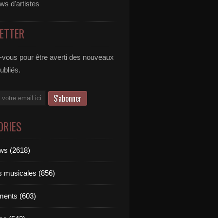
ews d'artistes
ETTER
vous pour être averti des nouveaux
publiés.
ORIES
ews (2618)
ts musicales (856)
ments (603)