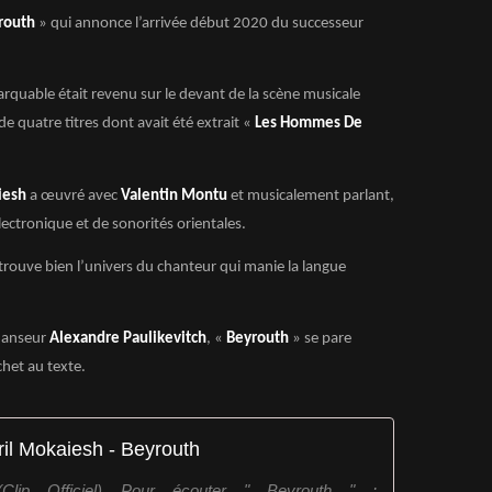
routh
» qui annonce l’arrivée début 2020 du successeur
rquable était revenu sur le devant de la scène musicale
e quatre titres dont avait été extrait «
Les Hommes De
iesh
a œuvré avec
Valentin Montu
et musicalement parlant,
électronique et de sonorités orientales.
trouve bien l’univers du chanteur qui manie la langue
danseur
Alexandre Paulikevitch
, «
Beyrouth
» se pare
het au texte.
ril Mokaiesh - Beyrouth
Clip Officiel) Pour écouter " Beyrouth " :