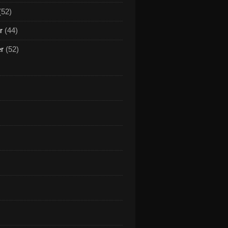
(52)
r
(44)
er
(52)