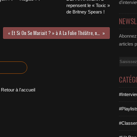
d'intervi
repensent le « Toxic »
de Britney Spears !
NEWSL
« Et Si On Se Mariait ? » à A La Folie Théâtre, nous y étions !
Abonnez-
articles 
Email
CATÉG
Retour à l'accueil
#Intervi
#Playlis
#Classe