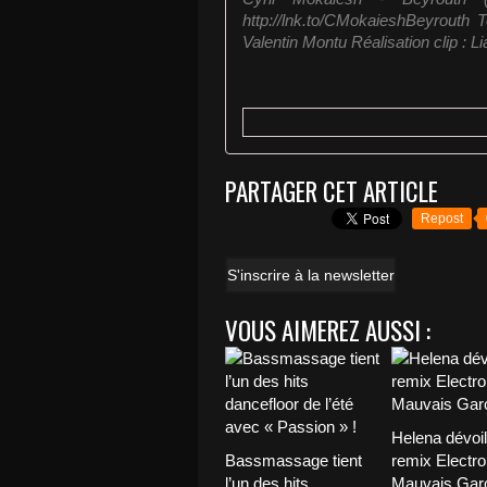
http://lnk.to/CMokaieshBeyrouth 
Valentin Montu Réalisation clip : L
PARTAGER CET ARTICLE
Repost
S'inscrire à la newsletter
VOUS AIMEREZ AUSSI :
Helena dévoi
Bassmassage tient
remix Electro
l’un des hits
Mauvais Garç