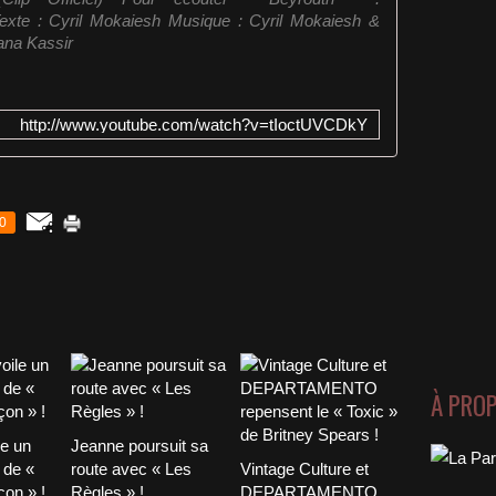
Texte : Cyril Mokaiesh Musique : Cyril Mokaiesh &
iana Kassir
http://www.youtube.com/watch?v=tIoctUVCDkY
0
À PRO
le un
Jeanne poursuit sa
 de «
route avec « Les
Vintage Culture et
on » !
Règles » !
DEPARTAMENTO