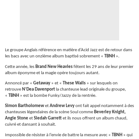
Le groupe Anglais référence en matière d’Acid Jazz est de retour dans
les bacs avec un onzième album baptisé sobrement «
TBNH
».
Cette année, les
Brand New Heavies
fêtent les 29 ans de leur premier
album éponyme et la magie opère toujours autant.
Annoncé par «
Getaway
» et «
These Walls
» sur lesquels on
retrouve
N’Dea Davenport
la chanteuse lead originale du groupe,
«
TBNH
» est la bombe Funky/Jazzy de la rentrée.
Simon Bartholomew
et
Andrew Levy
ont fait appel notamment à des
chanteuses légendaires de la scène Soul comme
Beverley Knight,
Angie Stone
et
Siedah Garrett
et ils nous offrent un album chaud,
cuivré et dansant à souhait.
Impossible de résister à l’envie de battre la mesure avec «
TBNH
» qui