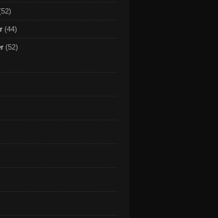
(52)
r
(44)
er
(52)