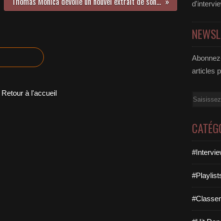
Thomas Monica dévoile un nouvel extrait de son premier album !
d'intervi
NEWSL
Abonnez-
articles 
Retour à l'accueil
Email
CATÉG
#Intervi
#Playlis
#Classe