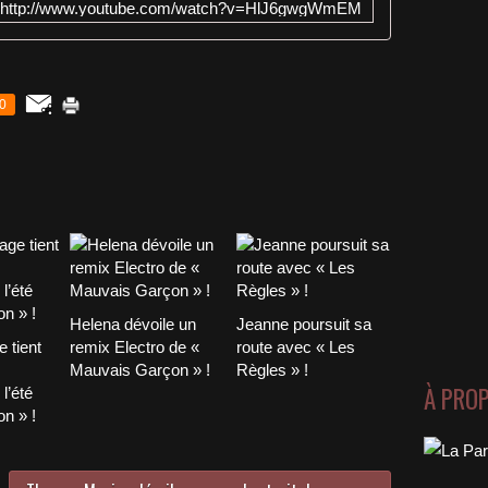
http://www.youtube.com/watch?v=HlJ6gwgWmEM
0
Helena dévoile un
Jeanne poursuit sa
 tient
remix Electro de «
route avec « Les
Mauvais Garçon » !
Règles » !
À PRO
l’été
n » !