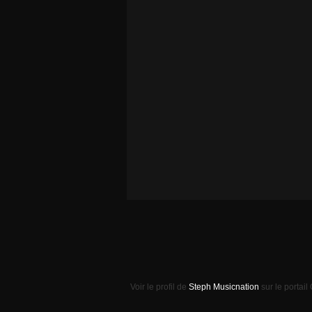
Voir le profil de
Steph Musicnation
sur le portail