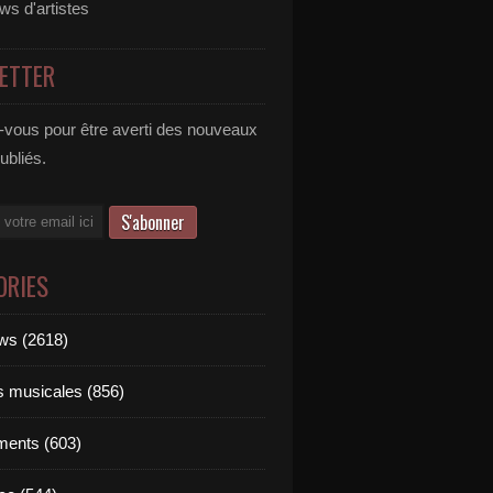
ews d'artistes
ETTER
vous pour être averti des nouveaux
publiés.
ORIES
ews (2618)
ts musicales (856)
ments (603)