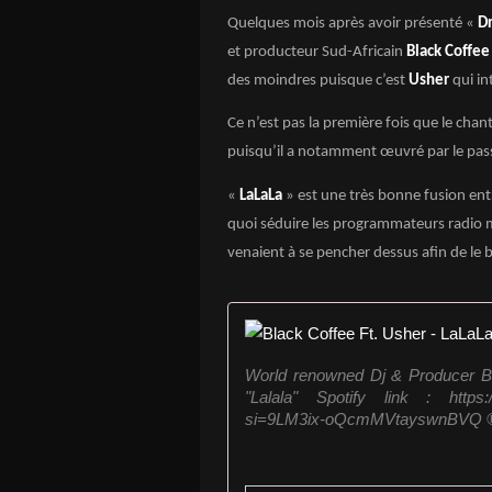
Quelques mois après avoir présenté «
D
et producteur Sud-Africain
Black Coffee
des moindres puisque c’est
Usher
qui in
Ce n’est pas la première fois que le chan
puisqu’il a notamment œuvré par le pas
«
LaLaLa
» est une très bonne fusion entr
quoi séduire les programmateurs radio m
venaient à se pencher dessus afin de le 
World renowned Dj & Producer Bl
"Lalala" Spotify link : https:
si=9LM3ix-oQcmMVtayswnBVQ ℗ 