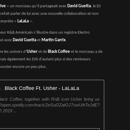
rive
» un morceau qu’il partageait avec
David Guetta
, le DJ
refait parler de lui avec une nouvelle collaboration et non
terprète «
LaLaLa
».
teur R&B Américain s’illustre dans un registre Electro
sé avec
David Guetta
et
Martin Garrix
.
e les univers d’
Usher
et de
Black Coffee
et le morceau a de
ais également les DJS d’autant plus si des remixeurs
booster encore un peu plus.
Black Coffee Ft. Usher - LaLaLa
ack Coffee, together with RnB icon Usher bring us
//open.spotify.com/track/2eSufJZatGJ7swUihTeJdE?
2019 ...