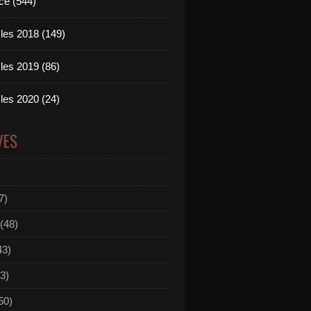
ce (544)
les 2018 (149)
les 2019 (86)
les 2020 (24)
VES
7)
(48)
43)
3)
50)