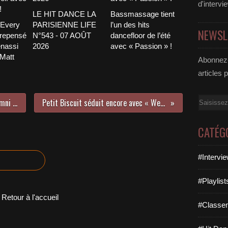
d'intervi
LE HIT DANCE LA
Bassmassage tient
 Every
PARISIENNE LIFE
l’un des hits
NEWSL
 repensé
N°543 - 07 AOÛT
dancefloor de l’été
nassi
2026
avec « Passion » !
 Matt
Abonnez-
articles 
Email
Le nouvel album de Late Night Alumni est disponible !
Petit Biscuit séduit encore avec « We Were Young » !
CATÉG
#Intervi
#Playlis
Retour à l'accueil
#Classe