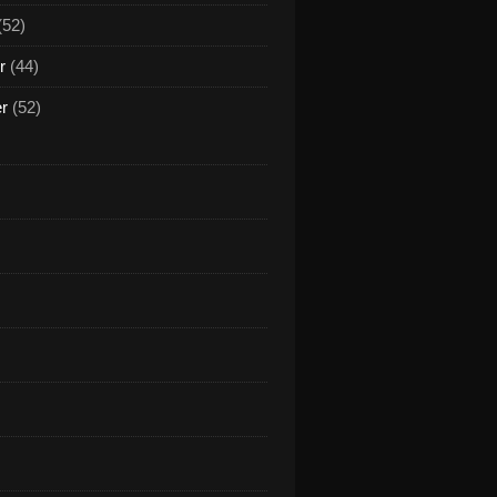
(52)
r
(44)
er
(52)