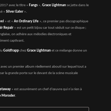
2017 avec le titre «
Fangs
»,
Grace Lightman
se jette dans le
sé «
Silver Eater
».
vel
» et «
An Ordinary Life
», ce premier pas discographique
ir Repair
» est un petit bijou car tout séduit sur ce disque ;
nglaise, on adhère aux mélodies électroniques et
aiment captivant.
du
Goldfrapp
chez
Grace Lightman
et ce mélange donne un
t avec un premier album réellement abouti sur lequel tout a
par la grande porte sur le devant de la scène musicale
etaway
» est assurément un chef d’œuvre qui n’a rien à
o Moroder
.