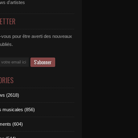
ews d'artistes
ETTER
vous pour être averti des nouveaux
publiés.
ORIES
ews (2618)
ts musicales (856)
ments (604)