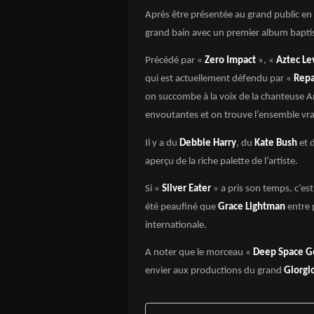
Après être présentée au grand public en 
grand bain avec un premier album bapti
Précédé par «
Zero Impact
», «
Aztec Le
qui est actuellement défendu par «
Repa
on succombe à la voix de la chanteuse A
envoutantes et on trouve l’ensemble vr
Il y a du
Debbie Harry
, du
Kate Bush
et 
aperçu de la riche palette de l’artiste.
Si «
Silver Eater
» a pris son temps, c’es
été peaufiné que
Grace Lightman
entre 
internationale.
A noter que le morceau «
Deep Space G
envier aux productions du grand
Giorgi