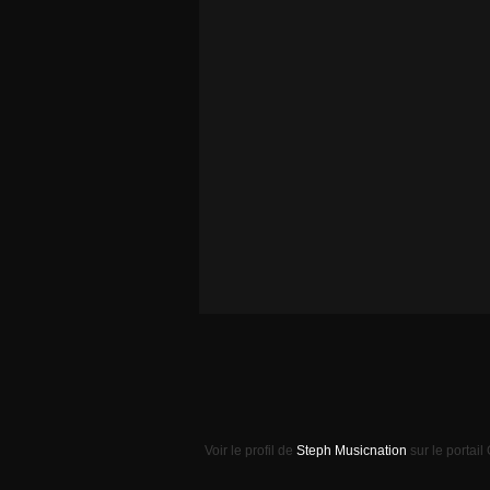
Voir le profil de
Steph Musicnation
sur le portail