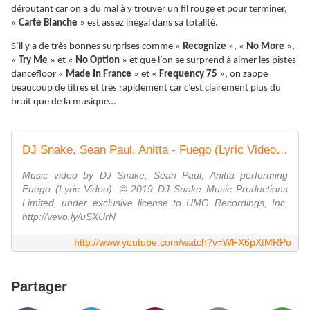
déroutant car on a du mal à y trouver un fil rouge et pour terminer,
«
Carte Blanche
» est assez inégal dans sa totalité.
S’il y a de très bonnes surprises comme «
Recognize
», «
No More
»,
«
Try Me
» et «
No Option
» et que l’on se surprend à aimer les pistes
dancefloor «
Made In France
» et «
Frequency 75
», on zappe
beaucoup de titres et très rapidement car c’est clairement plus du
bruit que de la musique…
DJ Snake, Sean Paul, Anitta - Fuego (Lyric Video) ft. Tainy
Music video by DJ Snake, Sean Paul, Anitta performing
Fuego (Lyric Video). © 2019 DJ Snake Music Productions
Limited, under exclusive license to UMG Recordings, Inc.
http://vevo.ly/uSXUrN
http://www.youtube.com/watch?v=WFX6pXtMRPo
Partager