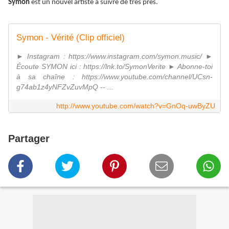
Symon
est un nouvel artiste à suivre de très près.
Symon - Vérité (Clip officiel)
► Instagram : https://www.instagram.com/symon.music/ ►
Écoute SYMON ici : https://lnk.to/SymonVerite ► Abonne-toi
à sa chaîne : https://www.youtube.com/channel/UCsn-
g74ab1z4yNFZvZuvMpQ -- ...
http://www.youtube.com/watch?v=GnOq-uwByZU
Partager