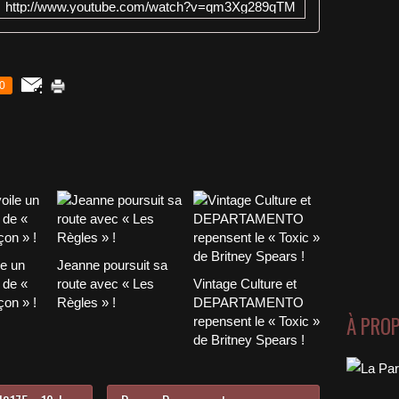
http://www.youtube.com/watch?v=qm3Xg289qTM
0
le un
Jeanne poursuit sa
 de «
route avec « Les
Vintage Culture et
on » !
Règles » !
DEPARTAMENTO
À PRO
repensent le « Toxic »
de Britney Spears !