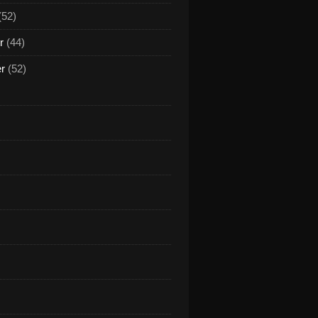
(52)
r
(44)
er
(52)