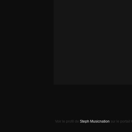
Voir le profil de
Steph Musicnation
sur le portail