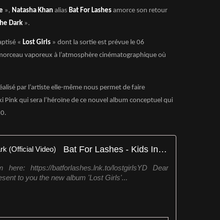
e
»,
Natasha Khan
alias
Bat For Lashes
amorce son retour
The Dark
».
aptisé «
Lost Girls
» dont la sortie est prévue le 06
morceau vaporeux à l’atmosphère cinématographique où
réalisé par l’artiste elle-même nous permet de faire
i Pink qui sera l’héroïne de ce nouvel album conceptuel qui
0.
Bat For Lashes - Kids In The Dark (Official Video)
 here: https://batforlashes.lnk.to/lostgirlsYD Dear
sent to you the new album 'Lost Girls'...