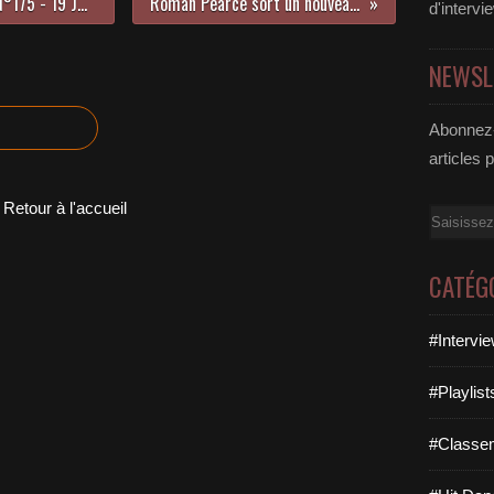
LE HIT DANCE LA PARISIENNE LIFE N°175 - 19 JUILLET 2019
Roman Pearce sort un nouveau titre !
d'intervi
NEWSL
Abonnez-
articles 
Retour à l'accueil
Email
CATÉG
#Intervi
#Playlis
#Classe