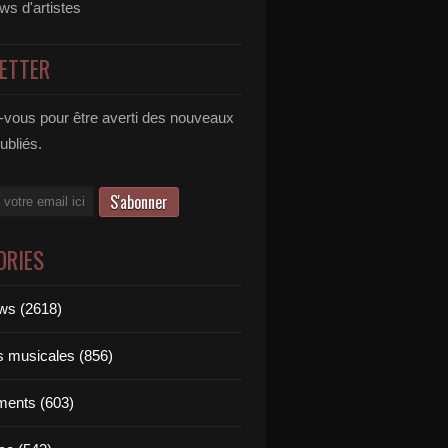
ews d'artistes
ETTER
vous pour être averti des nouveaux
publiés.
ORIES
ews (2618)
ts musicales (856)
ments (603)