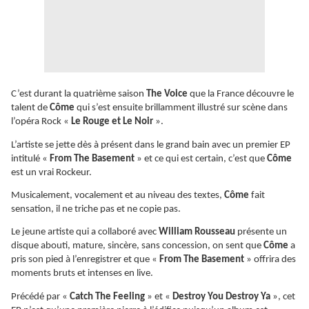
C’est durant la quatrième saison
The Voice
que la France découvre le
talent de
Côme
qui s’est ensuite brillamment illustré sur scène dans
l’opéra Rock «
Le Rouge et Le Noir
».
L’artiste se jette dès à présent dans le grand bain avec un premier EP
intitulé «
From The Basement
» et ce qui est certain, c’est que
Côme
est un vrai Rockeur.
Musicalement, vocalement et au niveau des textes,
Côme
fait
sensation, il ne triche pas et ne copie pas.
Le jeune artiste qui a collaboré avec
William Rousseau
présente un
disque abouti, mature, sincère, sans concession, on sent que
Côme
a
pris son pied à l’enregistrer et que «
From The Basement
» offrira des
moments bruts et intenses en live.
Précédé par «
Catch The Feeling
» et «
Destroy You Destroy Ya
», cet