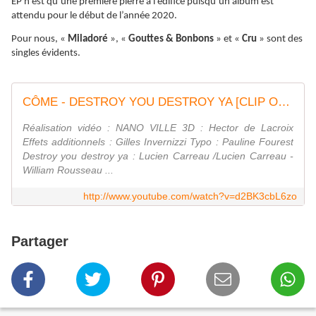
EP n’est qu’une première pierre à l’édifice puisqu’un album est
attendu pour le début de l’année 2020.
Pour nous, «
Miladoré
», «
Gouttes & Bonbons
» et «
Cru
» sont des
singles évidents.
CÔME - DESTROY YOU DESTROY YA [CLIP OFFICIEL]
Réalisation vidéo : NANO VILLE 3D : Hector de Lacroix
Effets additionnels : Gilles Invernizzi Typo : Pauline Fourest
Destroy you destroy ya : Lucien Carreau /Lucien Carreau -
William Rousseau ...
http://www.youtube.com/watch?v=d2BK3cbL6zo
Partager