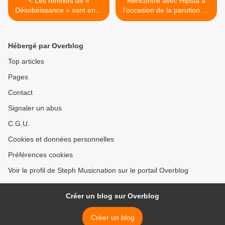
< Les remixes de «
Rencontre avec Hipsta à
Désobéissance » sont enfin
l’occasion de la parution de
disponibles !
son nouvel EP ! >
Hébergé par Overblog
Top articles
Pages
Contact
Signaler un abus
C.G.U.
Cookies et données personnelles
Préférences cookies
Voir le profil de Steph Musicnation sur le portail Overblog
Créer un blog sur Overblog
Créer un blog