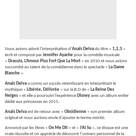
Nous avions adoré l’interprétation d’
Anaïs Delva
du titre «
1,2,3
»
écrit et composé par
Jennifer Ayache
pour la comédie musicale
«
Dracula, L’Amour Plus Fort Que La Mort
» en 2010 et nous avions
succombé au talent de la comédienne dans le spectacle «
La Dame
Blanche
».
Anaïs Delva
a connu un succès retentissant en interprétant le
mythique «
Libérée, Délivrée
» sur la B.O de «
La Reine Des
Neiges
» et elle a poursuivi l’expérience
Disney
avec un album entier
dédié aux princesses en 2015.
Anaïs Delva
est de retour avec «
Obsidienne
» son premier album
original et nous aurions envie d’ajouter le terme
mérité
.
Annoncé par les titres «
On Me Dit
» et «
J’Ai Su
», ce disque est une
vraie réussite et on apprécie de découvrir l’univers personnel de la