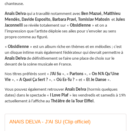
chanteuse.
Anaïs Delva
qui a travaillé notamment avec
Ben Mazué, Matthieu
Mendès, Davide Esposito, Barbara Pravi, Tomislav Matosin
et
Jules
Jaconnelli
se révèle totalement sur «
Obsidienne
» et on a
l’impression que l’artiste déploie ses ailes pour s’envoler au sens
propre comme au figuré.
«
Obsidienne
» est un album riche en thèmes et en mélodies ; c’est
un disque intime mais également fédérateur qui devrait permettre à
Anaïs Delva
de définitivement se faire une place de choix sur le
devant de la scène musicale en France.
Nos titres préférés sont «
J’Ai Su
», «
Partons
», «
On N’A Qu’Une
Vie
», «
A Quoi Ça Sert ?
», «
Où Es-Tu ?
» et «
Et Je Danse
».
Vous pouvez également retrouver
Anaïs Delva
(hormis quelques
dates) dans le spectacle «
I Love Piaf
» les vendredis et samedis à 19h
actuellement à l’affiche au
Théâtre de la Tour Eiffel
.
ANAIS DELVA - J'AI SU (Clip officiel)