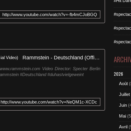
#Hit Dan
#spectac
http://www.youtube.com/watch?v=-fb4mCJoBGQ
#spectac
#spectac
Rammstein - Deutschland (Official Video)
ARCHI
/www.rammstein.com Video Director: Specter Berlin
2026
Rammstein #Deutschland #duhastvielgeweint
Août
(
Juillet
http://www.youtube.com/watch?v=NeQM1c-XCDc
Juin
(
Mai
(5
Avril
(