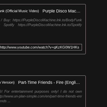
Purple Disco Machine - Body Funk (Official Music Video)
/ Buy: https://PurpleDiscoMachine.lnk.to/BodyFunk
potify https://PurpleDiscoMachine.lnk.to/Spotify
http://www.youtube.com/watch?v=gKzKG0W1HKs
Part-Time Friends - Fire (English Version)
r entertainment purposes only! I do not own
p://www.un-plan-simple.com/en/part-time-friends-en/
nds ...