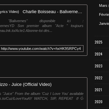
Mars
Charlie Boisseau - Balivernes (Lyrics Video)
Févrie
"Balivernes" disponible ici :
Janvi
/BalivernesYD Son premier album "Acte " toujours
seau.lnk.to/Acte1 Abonne-toi dès...
2025
http://www.youtube.com/watch?v=hxHK9SRPCy4
2024
2023
2022
izzo - Juice (Official Video)
2021
's "Juice" From the album 'Cuz I Love You' available
o.lnk.to/CuzILoveYouAY WATCH, SIP, REPEAT 🥤💦
2020