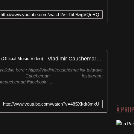
http://www.youtube.com/watch?v=TbL9wgVQeRQ
Vladimir Cauchemar - (G)RAVE (Official Music Video)
lable here : https://vladimircauchemar.lnk.to/grave
r Cauchemar: Instagram:
ircauchemar/ Facebook: ...
http://www.youtube.com/watch?v=48SXkdr8mxU
À PRO