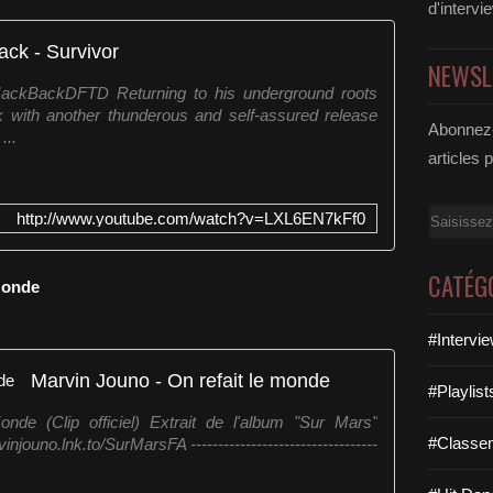
d'intervi
ack - Survivor
NEWSL
/JackBackDFTD Returning to his underground roots
 with another thunderous and self-assured release
Abonnez-
...
articles 
Email
http://www.youtube.com/watch?v=LXL6EN7kFf0
CATÉG
Monde
#Intervi
Marvin Jouno - On refait le monde
#Playlis
de (Clip officiel) Extrait de l'album "Sur Mars"
#Classe
njouno.lnk.to/SurMarsFA ----------------------------------