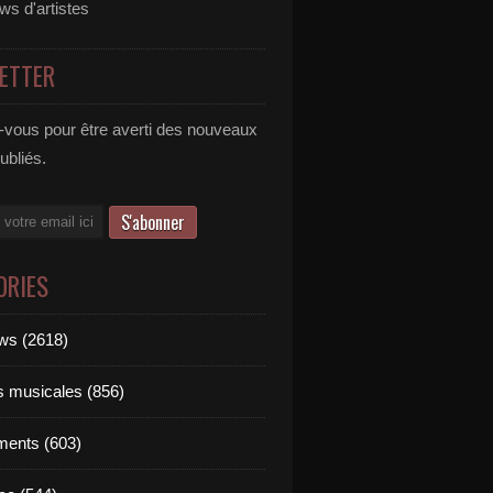
ews d'artistes
ETTER
vous pour être averti des nouveaux
publiés.
ORIES
ews (2618)
ts musicales (856)
ments (603)