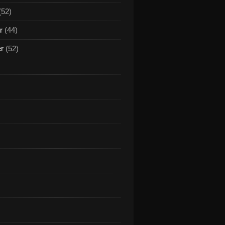
(52)
r
(44)
er
(52)