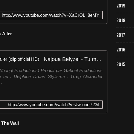
2019
http://www.youtube.com/watch?v=XaCrQL_8eMY
2018
 Aller
2017
2016
Najoua Belyzel - Tu me laisses aller (clip officiel HD)
2015
(Whang! Productions) Produit par Gabriel Productions
up : Delphine Druart Stylisme : Greg Alexander
 :
http://www.youtube.com/watch?v=Jw-ooeP23iI
n The Wall