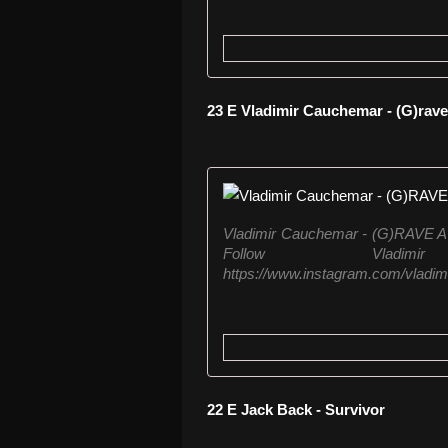
23 E Vladimir Cauchemar - (G)rave
Vladimir Cauchemar - (G)RAVE Avai
Follow Vladimi
https://www.instagram.com/vladim
22 E Jack Back - Survivor