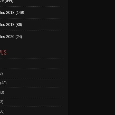
ce (544)
les 2018 (149)
les 2019 (86)
les 2020 (24)
VES
8)
(48)
43)
3)
50)