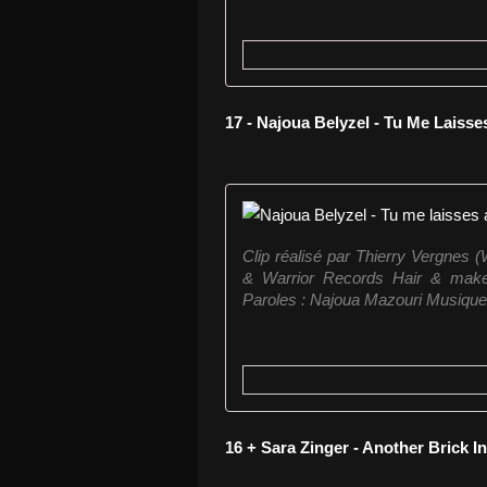
17 - Najoua Belyzel - Tu Me Laisses
Clip réalisé par Thierry Vergnes 
& Warrior Records Hair & make 
Paroles : Najoua Mazouri Musique
16 + Sara Zinger - Another Brick I