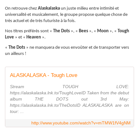
On retrouve chez
Alaskalaska
un juste milieu entre intimité et
universalité et musicalement, le groupe propose quelque chose de
très actuel et de très futuriste à la fois.
Nos titres préférés sont «
The Dots
», «
Bees
», «
Moon
», «
Tough
Love
» et «
Heaven
».
«
The Dots
» ne manquera de vous envoûter et de transporter vers
un ailleurs !
ALASKALASKA - Tough Love
Stream TOUGH LOVE:
https://alaskalaska.lnk.to/ToughLoveID Taken from the debut
album THE DOTS out 3rd May:
https://alaskalaska.lnk.to/TheDotsID ALASKALASKA are on
tour: ...
http://www.youtube.com/watch?v=mTMW1fV4gNM