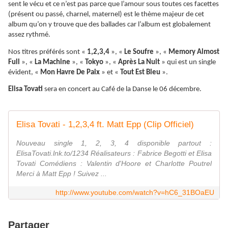
sent le vécu et ce n’est pas parce que l’amour sous toutes ces facettes
(présent ou passé, charnel, maternel) est le thème majeur de cet
album qu’on y trouve que des ballades car l’album est globalement
assez rythmé.
Nos titres préférés sont «
1,2,3,4
», «
Le Soufre
», «
Memory Almost
Full
», «
La Machine
», «
Tokyo
», «
Après La Nuit
» qui est un single
évident, «
Mon Havre De Paix
» et «
Tout Est Bleu
».
Elisa Tovati
sera en concert au Café de la Danse le 06 décembre.
Elisa Tovati - 1,2,3,4 ft. Matt Epp (Clip Officiel)
Nouveau single 1, 2, 3, 4 disponible partout :
ElisaTovati.lnk.to/1234 Réalisateurs : Fabrice Begotti et Elisa
Tovati Comédiens : Valentin d'Hoore et Charlotte Poutrel
Merci à Matt Epp ! Suivez ...
http://www.youtube.com/watch?v=hC6_31BOaEU
Partager