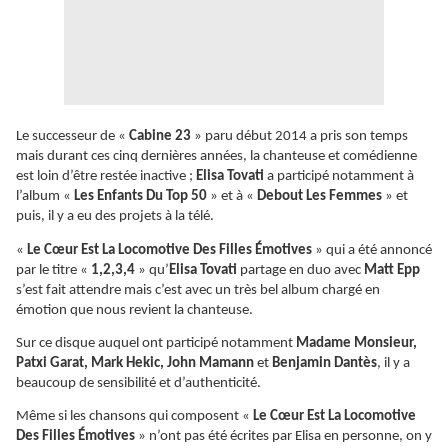
Le successeur de «
Cabine 23
» paru début 2014 a pris son temps
mais durant ces cinq dernières années, la chanteuse et comédienne
est loin d’être restée inactive ;
Elisa Tovati
a participé notamment à
l’album «
Les Enfants Du Top 50
» et à «
Debout Les Femmes
» et
puis, il y a eu des projets à la télé.
«
Le Cœur Est La Locomotive Des Filles Émotives
» qui a été annoncé
par le titre «
1,2,3,4
» qu’
Elisa Tovati
partage en duo avec
Matt Epp
s’est fait attendre mais c’est avec un très bel album chargé en
émotion que nous revient la chanteuse.
Sur ce disque auquel ont participé notamment
Madame Monsieur,
Patxi Garat, Mark Hekic, John Mamann
et
Benjamin Dantès
, il y a
beaucoup de sensibilité et d’authenticité.
Même si les chansons qui composent «
Le Cœur Est La Locomotive
Des Filles Émotives
» n’ont pas été écrites par Elisa en personne, on y