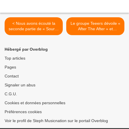
< Nous avons écouté la
Le groupe Teeers dévoile «
seconde partie de « Source
After The After » et
» de Joseph Chedid !
annonce un nouvel EP ! >
Hébergé par Overblog
Top articles
Pages
Contact
Signaler un abus
C.G.U.
Cookies et données personnelles
Préférences cookies
Voir le profil de Steph Musicnation sur le portail Overblog