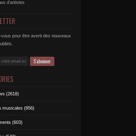
ews d'artistes
ETTER
vous pour être averti des nouveaux
publiés.
ORIES
ews (2618)
ts musicales (856)
ments (603)