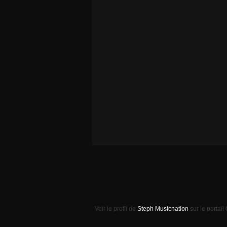
Voir le profil de
Steph Musicnation
sur le portail