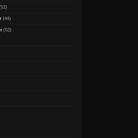
(52)
r
(44)
er
(52)