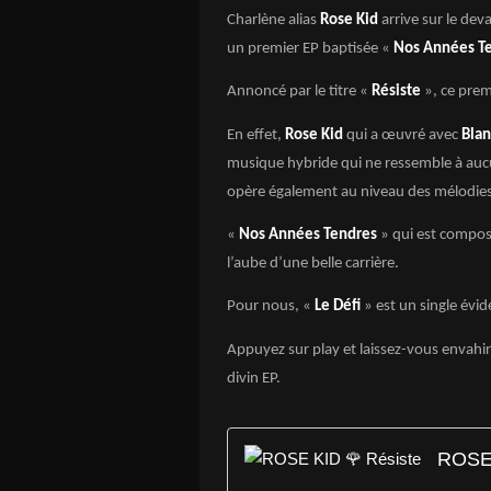
Charlène alias
Rose Kid
arrive sur le dev
un premier EP baptisée «
Nos Années T
Annoncé par le titre «
Résiste
», ce pre
En effet,
Rose Kid
qui a œuvré avec
Bla
musique hybride qui ne ressemble à aucu
opère également au niveau des mélodies 
«
Nos Années Tendres
» qui est composé
l’aube d’une belle carrière.
Pour nous, «
Le Défi
» est un single évid
Appuyez sur play et laissez-vous envahir 
divin EP.
ROSE 