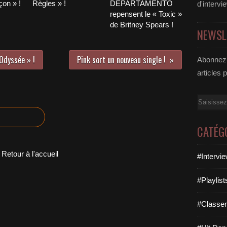
on » !
Règles » !
DEPARTAMENTO
d'intervi
repensent le « Toxic »
de Britney Spears !
NEWSL
 Odyssée » !
Pink sort un nouveau single !
Abonnez-
articles 
Email
CATÉG
Retour à l'accueil
#Intervi
#Playlis
#Classe