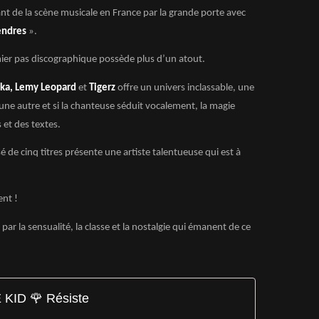
ant de la scène musicale en France par la grande porte avec
endres
».
mier pas discographique possède plus d’un atout.
nka, Lemy Leopard
et
Tigerz
offre un univers inclassable, une
ne autre et si la chanteuse séduit vocalement, la magie
et des textes.
 de cinq titres présente une artiste talentueuse qui est à
ent !
par la sensualité, la classe et la nostalgie qui émanent de ce
KID 🌹 Résiste