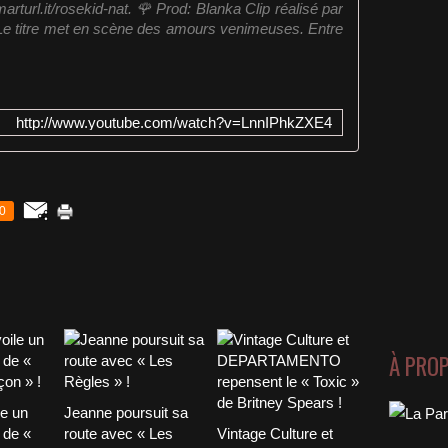
rturl.it/rosekid-nat. 🌹 Prod: Blanka Clip réalisé par
Le titre met en scène des amours venimeuses. Entre
http://www.youtube.com/watch?v=LnnIPhkZXE4
0
À PRO
le un
Jeanne poursuit sa
 de «
route avec « Les
Vintage Culture et