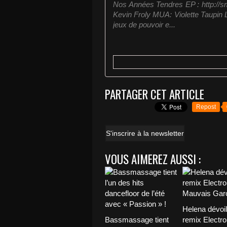
Nos Années Tendres EP : http://sma
Kevin Froly MUA: Violette Taupin 
jeux de pouvoir e...
PARTAGER CET ARTICLE
Repost
S'inscrire à la newsletter
VOUS AIMEREZ AUSSI :
Helena dévoi
Bassmassage tient
remix Electro