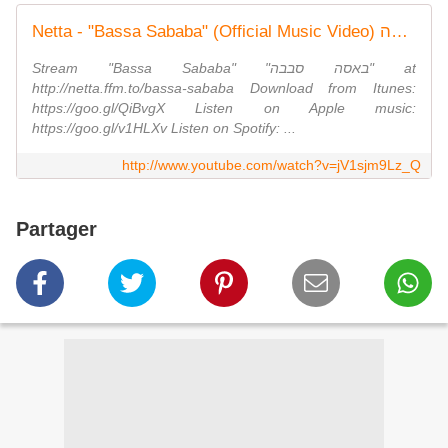
Netta - "Bassa Sababa" (Official Music Video) נטע ברזילי - באסה סבבה
Stream "Bassa Sababa" "באסה סבבה" at
http://netta.ffm.to/bassa-sababa Download from Itunes:
https://goo.gl/QiBvgX Listen on Apple music:
https://goo.gl/v1HLXv Listen on Spotify: ...
http://www.youtube.com/watch?v=jV1sjm9Lz_Q
Partager