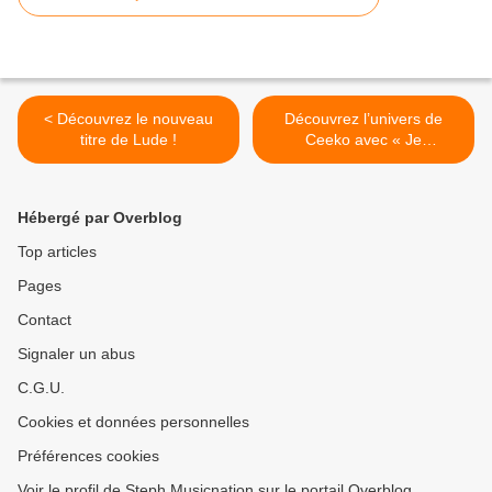
< Découvrez le nouveau
Découvrez l’univers de
titre de Lude !
Ceeko avec « Je
T’Appartiendrai » ! >
Hébergé par Overblog
Top articles
Pages
Contact
Signaler un abus
C.G.U.
Cookies et données personnelles
Préférences cookies
Voir le profil de Steph Musicnation sur le portail Overblog