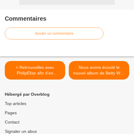
Commentaires
Ajouter un commentaire
< Retrouvailles avec
Nous avons écouté le
PhilipElise afin d’en
nouvel album de Betty Who
apprendre plus sur son
! >
nouveau single et sur ses
projets à venir !
Hébergé par Overblog
Top articles
Pages
Contact
Signaler un abus