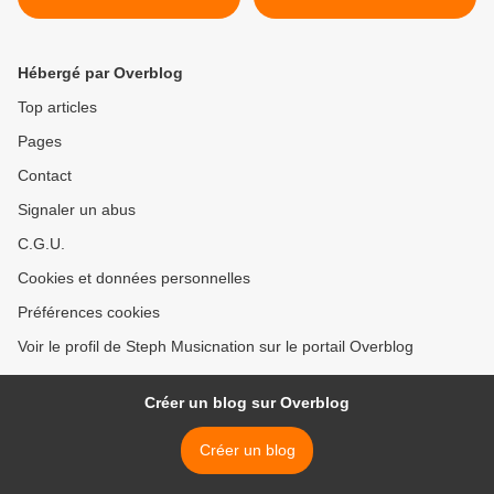
Chartier afin d’en
» de Gnarls Barkley ! >
apprendre plus notamment
sur « Duels à
Hébergé par Overblog
Davidéjonatown » !
Top articles
Pages
Contact
Signaler un abus
C.G.U.
Cookies et données personnelles
Préférences cookies
Voir le profil de Steph Musicnation sur le portail Overblog
Créer un blog sur Overblog
Créer un blog