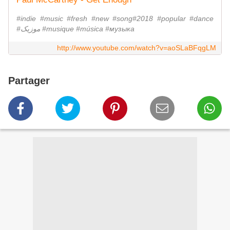
#indie #music #fresh #new #song#2018 #popular #dance
#موزیک #musique #música #музыка
http://www.youtube.com/watch?v=aoSLaBFqgLM
Partager