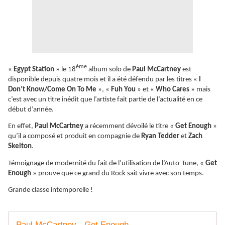
ème
«
Egypt Station
» le 18
album solo de
Paul McCartney
est
disponible depuis quatre mois et il a été défendu par les titres «
I
Don’t Know/Come On To Me
», «
Fuh You
» et «
Who Cares
» mais
c’est avec un titre inédit que l’artiste fait partie de l’actualité en ce
début d’année.
En effet,
Paul McCartney
a récemment dévoilé le titre «
Get Enough
»
qu’il a composé et produit en compagnie de
Ryan Tedder
et
Zach
Skelton
.
Témoignage de modernité du fait de l’utilisation de l’Auto-Tune, «
Get
Enough
» prouve que ce grand du Rock sait vivre avec son temps.
Grande classe intemporelle !
Paul McCartney - Get Enough