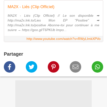
MA2X - Liés (Clip Officiel)
MA2X - Liés (Clip Officiel) // Le son disponible ➡
http://ma2x.lnk.to/Lies Mon EP "Positive" ➡
http://ma2x.lnk.to/positive Abonne-toi pour continuer à me
suivre → https://goo.gl/T6PKUb Impo...
http://www.youtube.com/watch?v=RWyLImkXPVo
Partager