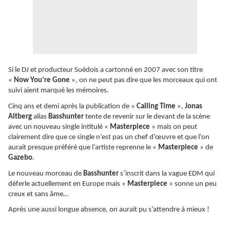
Si le DJ et producteur Suédois a cartonné en 2007 avec son titre
«
Now You’re Gone
», on ne peut pas dire que les morceaux qui ont
suivi aient marqué les mémoires.
Cinq ans et demi après la publication de «
Calling Time
»,
Jonas
Altberg
alias
Basshunter
tente de revenir sur le devant de la scène
avec un nouveau single intitulé «
Masterpiece
» mais on peut
clairement dire que ce single n’est pas un chef d’œuvre et que l’on
aurait presque préféré que l’artiste reprenne le «
Masterpiece
» de
Gazebo
.
Le nouveau morceau de
Basshunter
s’inscrit dans la vague EDM qui
déferle actuellement en Europe mais «
Masterpiece
» sonne un peu
creux et sans âme…
Après une aussi longue absence, on aurait pu s’attendre à mieux !