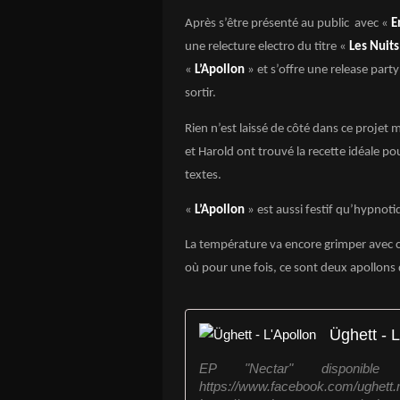
Après s’être présenté au public avec «
E
une relecture electro du titre «
Les Nuit
«
L’Apollon
» et s’offre une release part
sortir.
Rien n’est laissé de côté dans ce projet 
et Harold ont trouvé la recette idéale pou
textes.
«
L’Apollon
» est aussi festif qu’hypnoti
La température va encore grimper avec ce
où pour une fois, ce sont deux apollons 
Üghett - L
EP "Nectar" disponible :
https://www.faceboo