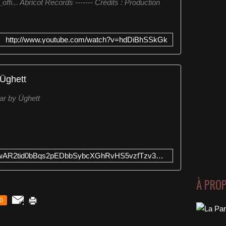
fi... Abricot Records ------- Crédits : Production
http://www.youtube.com/watch?v=hdDiBhSSkGk
 Üghett
ar by Üghett
https://idol.lnk.to/Nectar?fbclid=IwAR2tid0bBqs2pEDbbSybcXGhRvHS5vzfTzv3BjPcLNBzJ2XDXM2XzdqIaes
À PRO
0