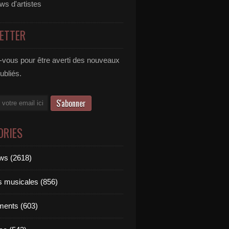
ews d'artistes
ETTER
vous pour être averti des nouveaux
publiés.
ORIES
ews (2618)
ts musicales (856)
ments (603)