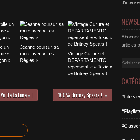
d'intervi
NEWSL
Abonnez-
articles 
le un
Jeanne poursuit sa
 de «
route avec « Les
Vintage Culture et
on » !
Règles » !
DEPARTAMENTO
Email
repensent le « Toxic »
de Britney Spears !
CATÉG
 Vu De La Lune » !
100% Britney Spears !
#Intervi
#Playlis
#Classe