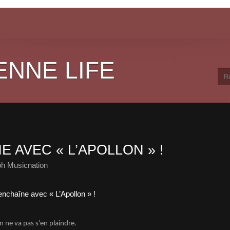
ENNE LIFE
 AVEC « L’APOLLON » !
ph Musicnation
n ne va pas s’en plaindre.