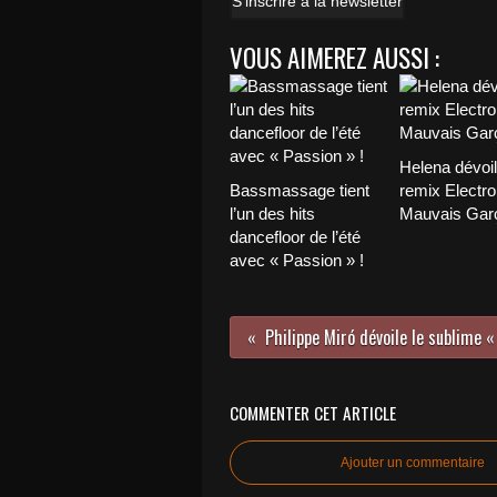
S'inscrire à la newsletter
VOUS AIMEREZ AUSSI :
Helena dévoi
Bassmassage tient
remix Electro
l’un des hits
Mauvais Garç
dancefloor de l’été
avec « Passion » !
Philippe Miró dévoile le sublime «
COMMENTER CET ARTICLE
Ajouter un commentaire