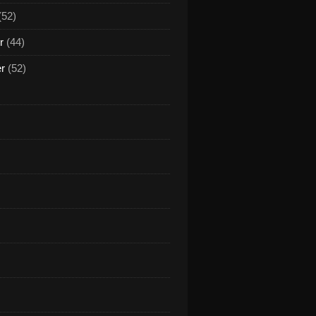
(52)
r
(44)
er
(52)