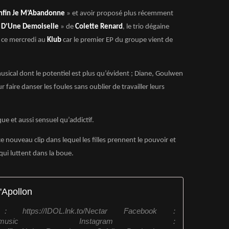
nfin Je M’Abandonne
» et avoir proposé plus récemment
s D’Une Demoiselle
» de
Colette Renard
, le trio dégaine
y ce mercredi au
Klub
car le premier EP du groupe vient de
musical dont le potentiel est plus qu’évident ; Diane, Goulwen
r faire danser les foules sans oublier de travailler leurs
que et aussi sensuel qu’addictif.
 nouveau clip dans lequel les filles prennent le pouvoir et
qui luttent dans la boue.
'Apollon
 https://IDOL.lnk.to/Nectar Facebook :
k.com/ughett.music Instagram :